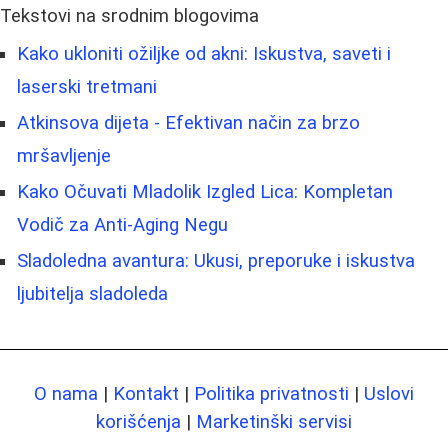
Tekstovi na srodnim blogovima
Kako ukloniti ožiljke od akni: Iskustva, saveti i
laserski tretmani
Atkinsova dijeta - Efektivan način za brzo
mršavljenje
Kako Očuvati Mladolik Izgled Lica: Kompletan
Vodič za Anti-Aging Negu
Sladoledna avantura: Ukusi, preporuke i iskustva
ljubitelja sladoleda
O nama
|
Kontakt
|
Politika privatnosti
|
Uslovi
korišćenja
|
Marketinški servisi