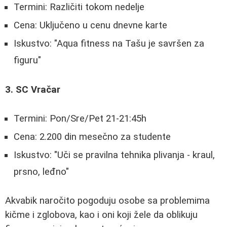
Termini: Različiti tokom nedelje
Cena: Uključeno u cenu dnevne karte
Iskustvo: "Aqua fitness na Tašu je savršen za
figuru"
3. SC Vračar
Termini: Pon/Sre/Pet 21-21:45h
Cena: 2.200 din mesečno za studente
Iskustvo: "Uči se pravilna tehnika plivanja - kraul,
prsno, leđno"
Akvabik naročito pogoduju osobe sa problemima
kičme i zglobova, kao i oni koji žele da oblikuju