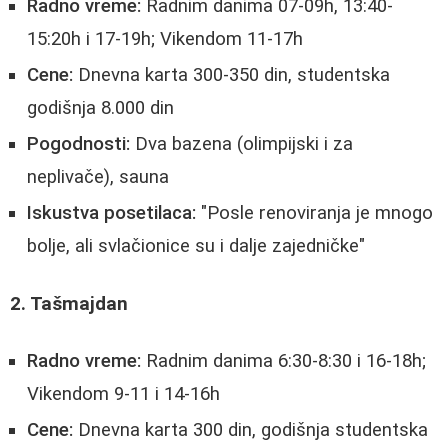
Radno vreme:
Radnim danima 07-09h, 13:40-
15:20h i 17-19h; Vikendom 11-17h
Cene:
Dnevna karta 300-350 din, studentska
godišnja 8.000 din
Pogodnosti:
Dva bazena (olimpijski i za
neplivače), sauna
Iskustva posetilaca:
"Posle renoviranja je mnogo
bolje, ali svlačionice su i dalje zajedničke"
2. Tašmajdan
Radno vreme:
Radnim danima 6:30-8:30 i 16-18h;
Vikendom 9-11 i 14-16h
Cene:
Dnevna karta 300 din, godišnja studentska