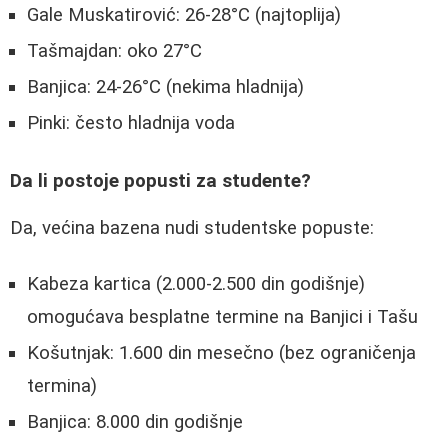
Gale Muskatirović: 26-28°C (najtoplija)
Tašmajdan: oko 27°C
Banjica: 24-26°C (nekima hladnija)
Pinki: često hladnija voda
Da li postoje popusti za studente?
Da, većina bazena nudi studentske popuste:
Kabeza kartica (2.000-2.500 din godišnje)
omogućava besplatne termine na Banjici i Tašu
Košutnjak: 1.600 din mesečno (bez ograničenja
termina)
Banjica: 8.000 din godišnje