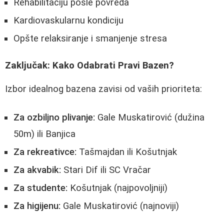
Rehabilitaciju posle povreda
Kardiovaskularnu kondiciju
Opšte relaksiranje i smanjenje stresa
Zaključak: Kako Odabrati Pravi Bazen?
Izbor idealnog bazena zavisi od vaših prioriteta:
Za ozbiljno plivanje:
Gale Muskatirović (dužina
50m) ili Banjica
Za rekreativce:
Tašmajdan ili Košutnjak
Za akvabik:
Stari Dif ili SC Vračar
Za studente:
Košutnjak (najpovoljniji)
Za higijenu:
Gale Muskatirović (najnoviji)