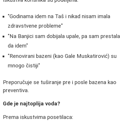
Iskustva korisnika su podeljena:
"Godinama idem na Taš i nikad nisam imala
zdravstvene probleme"
"Na Banjici sam dobijala upale, pa sam prestala
da idem"
"Renovirani bazeni (kao Gale Muskatirović) su
mnogo čistiji"
Preporučuje se tuširanje pre i posle bazena kao
preventiva.
Gde je najtoplija voda?
Prema iskustvima posetilaca: