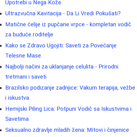
Upotrebi u Nega Kože
Ultrazvučna Kavitacija - Da Li Vredi Pokušati?
Matične ćelije iz pupčane vrpce - kompletan vodič
za buduće roditelje
Kako se Zdravo Ugojiti: Saveti za Povećanje
Telesne Mase
Najbolji načini za uklanjanje celulita - Prirodni
tretmani i saveti
Brazilsko podizanje zadnjice: Vakum terapija, vežbe
i iskustva
Hemijski Piling Lica: Potpuni Vodič sa Iskustvima i
Savetima
Seksualno zdravlje mladih žena: Mitovi i činjenice