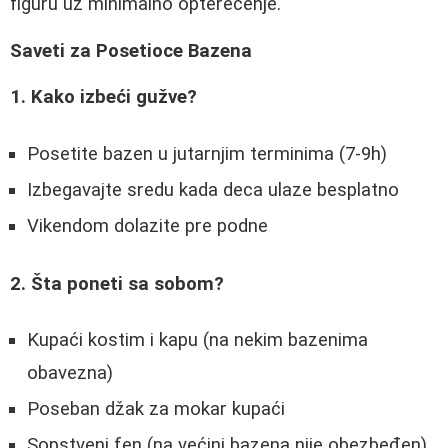
figuru uz minimalno opterećenje.
Saveti za Posetioce Bazena
1. Kako izbeći gužve?
Posetite bazen u jutarnjim terminima (7-9h)
Izbegavajte sredu kada deca ulaze besplatno
Vikendom dolazite pre podne
2. Šta poneti sa sobom?
Kupaći kostim i kapu (na nekim bazenima
obavezna)
Poseban džak za mokar kupaći
Sopstveni fen (na većini bazena nije obezbeđen)