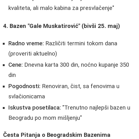
kvaliteta, ali malo kabina za presvlačenje"
4. Bazen "Gale Muskatirović" (bivši 25. maj)
Radno vreme:
Različiti termini tokom dana
(proveriti aktuelno)
Cene:
Dnevna karta 300 din, noćno kupanje 350
din
Pogodnosti:
Renoviran, čist, sa fenovima u
svlačionicama
Iskustva posetilaca:
"Trenutno najlepši bazen u
Beogradu po mom mišljenju"
Česta Pitanja o Beogradskim Bazenima