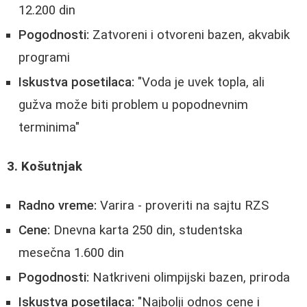
12.200 din
Pogodnosti:
Zatvoreni i otvoreni bazen, akvabik
programi
Iskustva posetilaca:
"Voda je uvek topla, ali
gužva može biti problem u popodnevnim
terminima"
3. Košutnjak
Radno vreme:
Varira - proveriti na sajtu RZS
Cene:
Dnevna karta 250 din, studentska
mesečna 1.600 din
Pogodnosti:
Natkriveni olimpijski bazen, priroda
Iskustva posetilaca:
"Najbolji odnos cene i