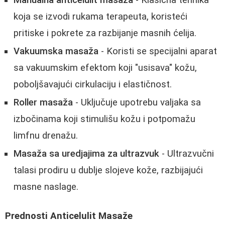
Manualna anticelulit masaža
- Klasična tehnika
koja se izvodi rukama terapeuta, koristeći
pritiske i pokrete za razbijanje masnih ćelija.
Vakuumska masaža
- Koristi se specijalni aparat
sa vakuumskim efektom koji "usisava" kožu,
poboljšavajući cirkulaciju i elastičnost.
Roller masaža
- Uključuje upotrebu valjaka sa
izbočinama koji stimulišu kožu i potpomažu
limfnu drenažu.
Masaža sa uredjajima za ultrazvuk
- Ultrazvučni
talasi prodiru u dublje slojeve kože, razbijajući
masne naslage.
Prednosti Anticelulit Masaže