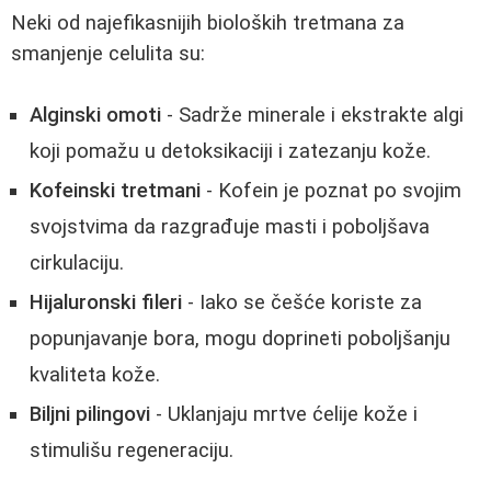
Neki od najefikasnijih bioloških tretmana za
smanjenje celulita su:
Alginski omoti
- Sadrže minerale i ekstrakte algi
koji pomažu u detoksikaciji i zatezanju kože.
Kofeinski tretmani
- Kofein je poznat po svojim
svojstvima da razgrađuje masti i poboljšava
cirkulaciju.
Hijaluronski fileri
- Iako se češće koriste za
popunjavanje bora, mogu doprineti poboljšanju
kvaliteta kože.
Biljni pilingovi
- Uklanjaju mrtve ćelije kože i
stimulišu regeneraciju.