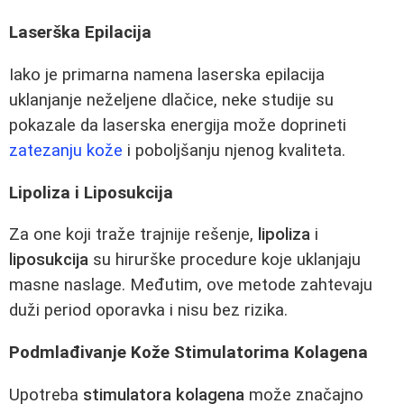
Laserška Epilacija
Iako je primarna namena laserska epilacija
uklanjanje neželjene dlačice, neke studije su
pokazale da laserska energija može doprineti
zatezanju kože
i poboljšanju njenog kvaliteta.
Lipoliza i Liposukcija
Za one koji traže trajnije rešenje,
lipoliza
i
liposukcija
su hirurške procedure koje uklanjaju
masne naslage. Međutim, ove metode zahtevaju
duži period oporavka i nisu bez rizika.
Podmlađivanje Kože Stimulatorima Kolagena
Upotreba
stimulatora kolagena
može značajno