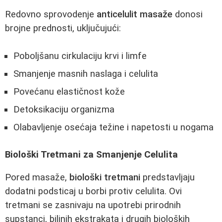
Redovno sprovodenje
anticelulit masaže
donosi
brojne prednosti, uključujući:
Poboljšanu cirkulaciju krvi i limfe
Smanjenje masnih naslaga i celulita
Povećanu elastičnost kože
Detoksikaciju organizma
Olabavljenje osećaja težine i napetosti u nogama
Biološki Tretmani za Smanjenje Celulita
Pored masaže,
biološki tretmani
predstavljaju
dodatni podsticaj u borbi protiv celulita. Ovi
tretmani se zasnivaju na upotrebi prirodnih
supstanci, biljnih ekstrakata i drugih bioloških