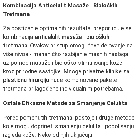
Kombinacija Anticelulit Masaže i Bioloških
Tretmana
Za postizanje optimalnih rezultata, preporučuje se
kombinacija
anticelulit masaže
i
bioloških
tretmana
. Ovakav pristup omogućava delovanje na
više nivoa - mehaničko razbijanje masnih naslaga
uz pomoc masaže i biološko stimulisanje kože
kroz prirodne sastojke. Mnoge
privatne klinike za
plastičnu hirurgiju
nude kombinovane pakete
tretmana prilagođene individualnim potrebama.
Ostale Efikasne Metode za Smanjenje Celulita
Pored pomenutih tretmana, postoje i druge metode
koje mogu doprineti smanjenju celulita i poboljšanju
izgleda kože. Neke od njih uključuju: