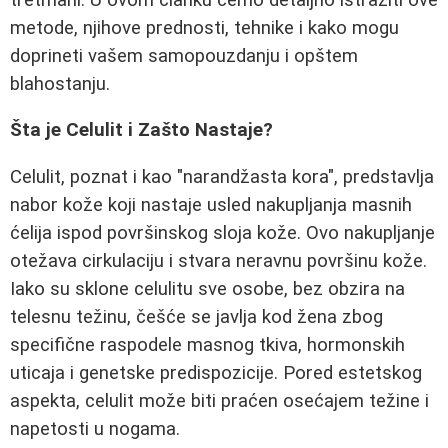
metode, njihove prednosti, tehnike i kako mogu
doprineti vašem samopouzdanju i opštem
blahostanju.
Šta je Celulit i Zašto Nastaje?
Celulit, poznat i kao "narandžasta kora", predstavlja
nabor kože koji nastaje usled nakupljanja masnih
ćelija ispod površinskog sloja kože. Ovo nakupljanje
otežava cirkulaciju i stvara neravnu površinu kože.
Iako su sklone celulitu sve osobe, bez obzira na
telesnu težinu, češće se javlja kod žena zbog
specifične raspodele masnog tkiva, hormonskih
uticaja i genetske predispozicije. Pored estetskog
aspekta, celulit može biti praćen osećajem težine i
napetosti u nogama.