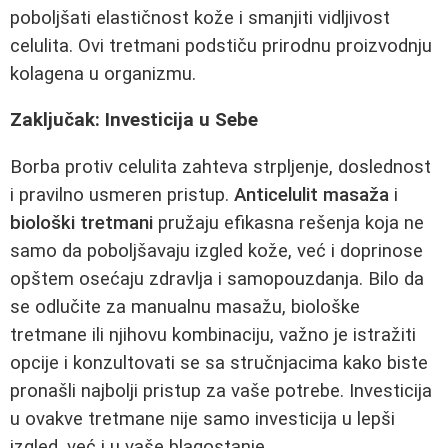
poboljšati elastičnost kože i smanjiti vidljivost
celulita. Ovi tretmani podstiču prirodnu proizvodnju
kolagena u organizmu.
Zaključak: Investicija u Sebe
Borba protiv celulita zahteva strpljenje, doslednost
i pravilno usmeren pristup.
Anticelulit masaža
i
biološki tretmani
pružaju efikasna rešenja koja ne
samo da poboljšavaju izgled kože, već i doprinose
opštem osećaju zdravlja i samopouzdanja. Bilo da
se odlučite za manualnu masažu, biološke
tretmane ili njihovu kombinaciju, važno je istražiti
opcije i konzultovati se sa stručnjacima kako biste
pronašli najbolji pristup za vaše potrebe. Investicija
u ovakve tretmane nije samo investicija u lepši
izgled, već i u vaše blagostanje.