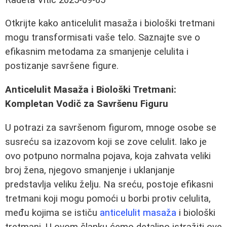
Otkrijte kako anticelulit masaža i biološki tretmani
mogu transformisati vaše telo. Saznajte sve o
efikasnim metodama za smanjenje celulita i
postizanje savršene figure.
Anticelulit Masaža i Biološki Tretmani:
Kompletan Vodič za Savršenu Figuru
U potrazi za savršenom figurom, mnoge osobe se
susreću sa izazovom koji se zove celulit. Iako je
ovo potpuno normalna pojava, koja zahvata veliki
broj žena, njegovo smanjenje i uklanjanje
predstavlja veliku želju. Na sreću, postoje efikasni
tretmani koji mogu pomoći u borbi protiv celulita,
među kojima se ističu
anticelulit masaža
i biološki
tretmani. U ovom članku ćemo detaljno istražiti ove