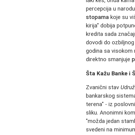
laki keš, onda kamat
percepcija u narodu
stopama
koje su vi
kirija" dobija potp
kredita sada značaj
dovodi do ozbiljnog 
godina sa visokom r
direktno smanjuje
p
Šta Kažu Banke i Š
Zvanični stav
Udruž
bankarskog sistema 
terena" - iz poslov
sliku. Anonimni ko
"možda jedan stamb
svedeni na minimum,