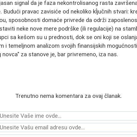
 jasan signal da je faza nekontrolisanog rasta završena
. Budući pravac zavisiće od nekoliko kĺjučnih stvari: k
, sposobnosti domaće privrede da održi zaposlenost i
dstaviti neke nove mere podrške (ili regulacije) na sta
upci sa kešom su u prednosti, dok se oni koji se oslanj
em i temeljnom analizom svojih finansijskih mogućnosti
 novca" za stanove je, bar privremeno, iza nas.
Trenutno nema komentara za ovaj članak.