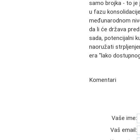
samo brojka - to je
u fazu konsolidacije
međunarodnom nivou
da li će država pre
sada, potencijalni k
naoružati strpljenj
era "lako dostupnog
Komentari
Vaše ime:
Vaš email: