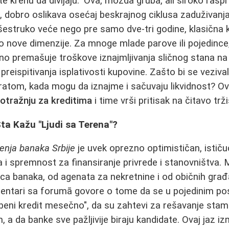
e krenu da divljaju." Ova, možda gruba, ali široko rasp
, dobro oslikava osećaj beskrajnog ciklusa zaduživanj
šestruko veće nego pre samo dve-tri godine, klasična kal
uno nove dimenzije. Za mnoge mlade parove ili pojedinc
no premašuje troškove iznajmljivanja sličnog stana na i
preispitivanja isplativosti kupovine. Zašto bi se vezival
atom, kada mogu da iznajme i sačuvaju likvidnost? Ov
otražnju za kreditima
i time vrši pritisak na čitavo trži
ta Kažu "Ljudi sa Terena"?
enja banaka Srbije
je uvek oprezno optimističan, ističu
i spremnost za finansiranje privrede i stanovništva. 
nica banaka, od agenata za nekretnine i od običnih građ
mentari sa forumā govore o tome da se u pojedinim po
eni kredit mesečno", da su zahtevi za rešavanje stam
 a da banke sve pažljivije biraju kandidate. Ovaj jaz 