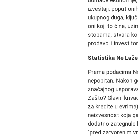
domaće ekonomije, 
izveštaji, poput oni
ukupnog duga, ključn
oni koji to čine, u
stopama, stvara kom
prodavci i investitor
Statistika Ne Laže
Prema podacima Naro
nepobitan. Nakon g
značajnog usporavan
Zašto? Glavni kriva
za kredite u evrima
neizvesnost koja ga
dodatno zategnule k
"pred zatvorenim vr