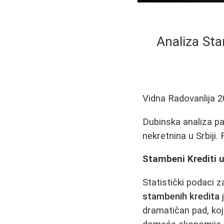
Analiza Sta
Vidna Radovanlija
2
Dubinska analiza pa
nekretnina u Srbiji
Stambeni Krediti u
Statistički podaci z
stambenih kredita
j
dramatičan pad, koji