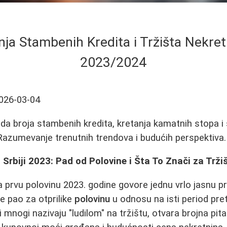
nja Stambenih Kredita i Tržišta Nekretn
2023/2024
026-03-04
da broja stambenih kredita, kretanja kamatnih stopa i 
. Razumevanje trenutnih trendova i budućih perspektiva.
 Srbiji 2023: Pad od Polovine i Šta To Znači za Trži
a prvu polovinu 2023. godine govore jednu vrlo jasnu pr
e pao za otprilike
polovinu
u odnosu na isti period pre
 mnogi nazivaju "ludilom" na tržištu, otvara brojna pita