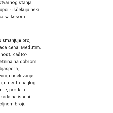
 stvarnog stanja
upci - iščekuju neki
paca sa kešom.
no smanjuje broj
 pada cena. Međutim,
rnost. Zašto?
etnina
na dobrom
dijaspora,
vini, i očekivanje
ga, umesto naglog
nije, prodaja
 kada se ispuni
oljnom broju.