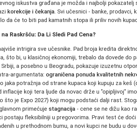
nevnog iskustva građana je možda i najbolji pokazatelj
fazi
korekcije i čekanja
. Svi učesnici - banke, prodavci, k
bilo da će to biti pad kamatnih stopa ili priliv novih ku
 na Raskršću: Da Li Sledi Pad Cena?
najviše intrigira sve učesnike. Pad broja kredita direkt
ca, što bi, u klasičnoj ekonomiji, trebalo da dovede do
u Srbiji, a posebno u Beogradu, pokazuje izuzetnu otpo
ontra-argumentata:
ograničena ponuda kvalitetnih nekr
čno jaka potražnja od strane kupaca koji kupuju za keš (
d inflacije koji tera ljude da novac drže u "opipljivoj" imo
ao što je Expo 2027) koji mogu podstaći dalji rast. Sto
uglavnom primećuje
stagnacija
- cene se ne dižu kao ra
 postaju fleksibilniji u pregovorima. Pravi test će doći
adenih u prethodnom bumu, a novi kupci ne budu u dov