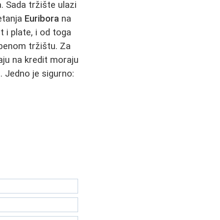
. Sada tržište ulazi
retanja
Euribora
na
 plate, i od toga
mbenom tržištu. Za
aju na kredit moraju
. Jedno je sigurno: