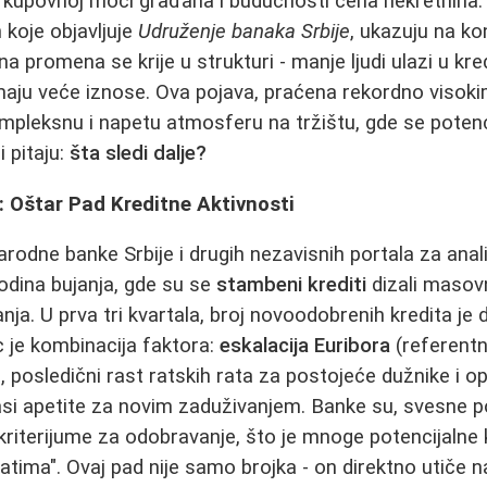
kupovnoj moći građana i budućnosti cena nekretnina.
h koje objavljuje
Udruženje banaka Srbije
, ukazuju na ko
a promena se krije u strukturi - manje ljudi ulazi u kre
zimaju veće iznose. Ova pojava, praćena rekordno viso
pleksnu i napetu atmosferu na tržištu, gde se potenci
i pitaju:
šta sledi dalje?
: Oštar Pad Kreditne Aktivnosti
dne banke Srbije i drugih nezavisnih portala za anali
odina bujanja, gde su se
stambeni krediti
dizali masovn
ja. U prva tri kvartala, broj novoodobrenih kredita je
c je kombinacija faktora:
eskalacija Euribora
(referent
), posledični rast ratskih rata za postojeće dužnike i
si apetite za novim zaduživanjem. Banke su, svesne p
riterijume za odobravanje, što je mnoge potencijalne 
atima". Ovaj pad nije samo brojka - on direktno utiče 