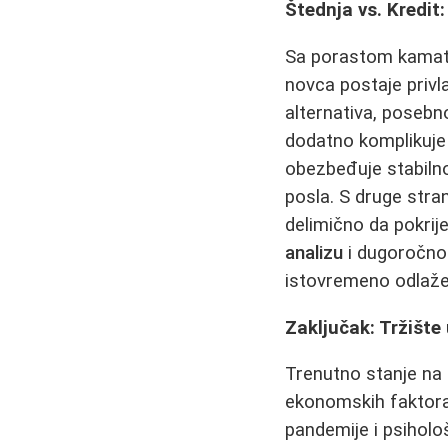
Štednja vs. Kredit
Sa porastom kamata
novca postaje privl
alternativa, posebn
dodatno komplikuje o
obezbeđuje stabilno
posla. S druge stra
delimično da pokrij
analizu
i dugoročno p
istovremeno odlaže 
Zaključak: Tržište
Trenutno stanje na t
ekonomskih faktora:
pandemije i psiholo