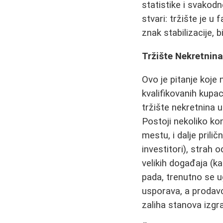
statistike i svakod
stvari: tržište je u 
znak stabilizacije, 
Tržište Nekretnina
Ovo je pitanje koje 
kvalifikovanih kupa
tržište nekretnina 
Postoji nekoliko k
mestu, i dalje prili
investitori), strah o
velikih događaja (k
pada, trenutno se 
usporava, a prodavci
zaliha stanova izgr