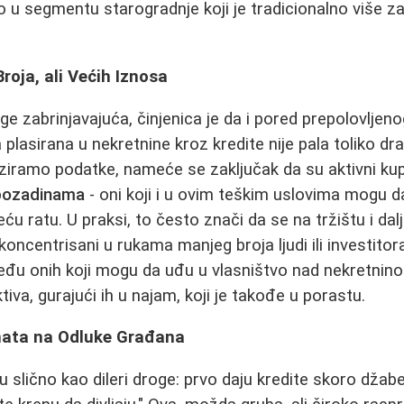
o u segmentu starogradnje koji je tradicionalno više za
oja, ali Većih Iznosa
ge zabrinjavajuća, činjenica je da i pored prepolovljen
lasirana u nekretnine kroz kredite nije pala toliko dr
iziramo podatke, nameće se zaključak da su aktivni ku
 pozadinama
- oni koji i u ovim teškim uslovima mogu d
u ratu. U praksi, to često znači da se na tržištu i dalj
i koncentrisani u rukama manjeg broja ljudi ili investit
eđu onih koji mogu da uđu u vlasništvo nad nekretninom
tiva, gurajući ih u najam, koji je takođe u porastu.
mata na Odluke Građana
 slično kao dileri droge: prvo daju kredite skoro džabe