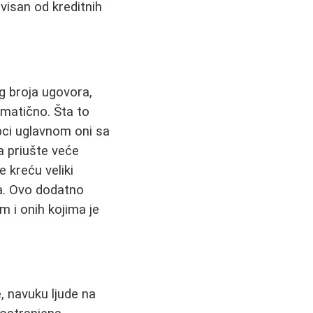
visan od kreditnih
og broja ugovora,
amatično. Šta to
pci uglavnom oni sa
a priušte veće
e kreću veliki
ora. Ovo dodatno
 i onih kojima je
, navuku ljude na