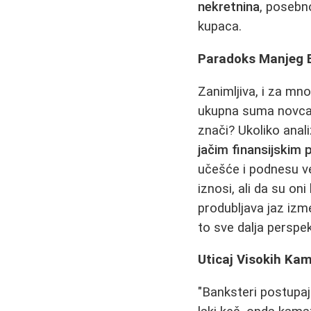
nekretnina
, posebn
kupaca.
Paradoks Manjeg Br
Zanimljiva, i za mno
ukupna suma novca p
znači? Ukoliko anal
jačim finansijskim
učešće i podnesu već
iznosi, ali da su on
produbljava jaz izm
to sve dalja perspek
Uticaj Visokih Ka
"Banksteri postupaju