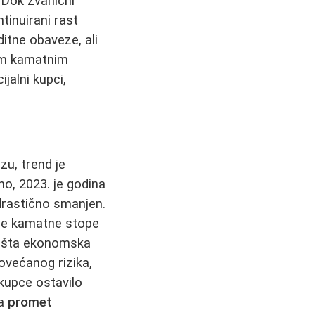
 Dok zvanični
ntinuirani rast
ditne obaveze, ali
kim kamatnim
jalni kupci,
zu, trend je
o, 2023. je godina
 drastično smanjen.
ne kamatne stope
 opšta ekonomska
ovećanog rizika,
kupce ostavilo
na
promet