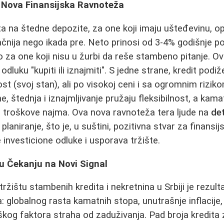
: Nova Finansijska Ravnoteža
 na štedne depozite, za one koji imaju ušteđevinu, op
ačnija nego ikada pre. Neto prinosi od 3-4% godišnje p
o za one koji nisu u žurbi da reše stambeno pitanje. 
dluku "kupiti ili iznajmiti". S jedne strane, kredit podiž
st (svoj stan), ali po visokoj ceni i sa ogromnim rizik
ne, štednja i iznajmljivanje pružaju fleksibilnost, a k
e troškove najma. Ova nova ravnoteža tera ljude na
det
laniranje, što je, u suštini, pozitivna stvar za finansij
investicione odluke i usporava tržište.
 u Čekanju na Novi Signal
ržištu stambenih kredita i nekretnina u Srbiji je rezult
 globalnog rasta kamatnih stopa, unutrašnje inflacije,
škog faktora straha od zaduživanja. Pad broja kredita