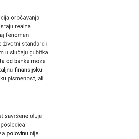
cija oročavanja
ostaju realna
Ovaj fenomen
e životni standard i
om u slučaju gubitka
amata od banke može
aljnu finansijsku
sku pismenost, ali
at savršene oluje
 posledica
 za
polovinu
nije