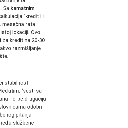
rostranjena
a. Sa
kamatnim
kulacija "kredit ili
e, mesečna rata
stoj lokaciji. Ovo
i za kredit na 20-30
akvo razmišljanje
šte.
ći stabilnost
Međutim, "vesti sa
ana - crpe drugačiju
slovnicama odobri
benog pitanja
između službene