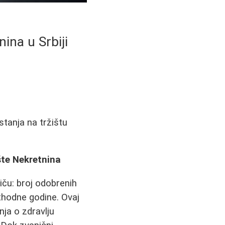
ina u Srbiji
stanja na tržištu
šte Nekretnina
iču: broj odobrenih
thodne godine. Ovaj
nja o zdravlju