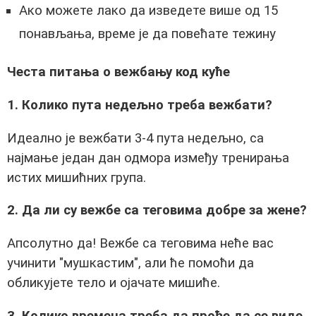
Ако можете лако да изведете више од 15
понављања, време је да повећате тежину
Честа питања о вежбању код куће
1. Колико пута недељно треба вежбати?
Идеално је вежбати 3-4 пута недељно, са
најмање један дан одмора између тренирања
истих мишићних група.
2. Да ли су вежбе са теговима добре за жене?
Апсолутно да! Вежбе са теговима неће вас
учинити "мушкастим", али ће помоћи да
обликујете тело и ојачате мишиће.
3. Колико времена треба да прође да се виде