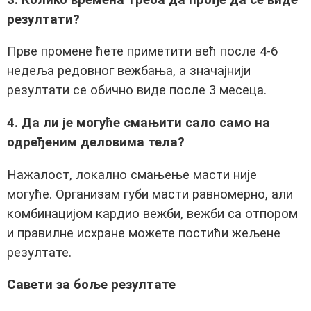
резултати?
Прве промене ћете приметити већ после 4-6
недеља редовног вежбања, а значајнији
резултати се обично виде после 3 месеца.
4. Да ли је могуће смањити сало само на
одређеним деловима тела?
Нажалост, локално смањење масти није
могуће. Организам губи масти равномерно, али
комбинацијом кардио вежби, вежби са отпором
и правилне исхране можете постићи жељене
резултате.
Савети за боље резултате