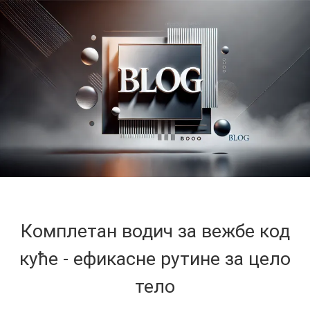
Комплетан водич за вежбе код
куће - ефикасне рутине за цело
тело