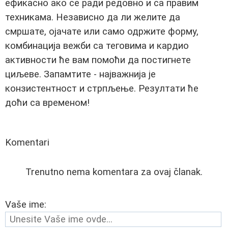
ефикасно ако се ради редовно и са правим
техникама. Независно да ли желите да
смршате, ојачате или само одржите форму,
комбинација вежби са теговима и кардио
активности ће вам помоћи да постигнете
циљеве. Запамтите - најважнија је
конзистентност и стрпљење. Резултати ће
доћи са временом!
Komentari
Trenutno nema komentara za ovaj članak.
Vaše ime: