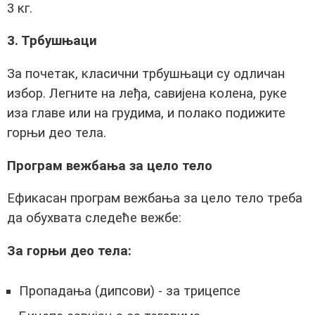
3 кг.
3. Трбушњаци
За почетак, класични трбушњаци су одличан
избор. Легните на леђа, савијена колена, руке
иза главе или на грудима, и полако подижите
горњи део тела.
Програм вежбања за цело тело
Ефикасан програм вежбања за цело тело треба
да обухвата следеће вежбе:
За горњи део тела:
Пропадања (дипсови) - за трицепсе