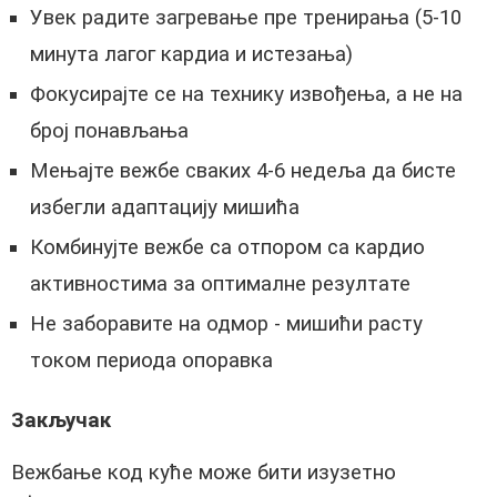
Увек радите загревање пре тренирања (5-10
минута лагог кардиа и истезања)
Фокусирајте се на технику извођења, а не на
број понављања
Мењајте вежбе сваких 4-6 недеља да бисте
избегли адаптацију мишића
Комбинујте вежбе са отпором са кардио
активностима за оптималне резултате
Не заборавите на одмор - мишићи расту
током периода опоравка
Закључак
Вежбање код куће може бити изузетно