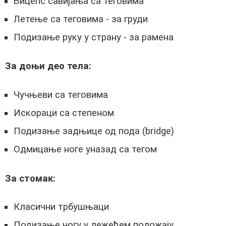
Бицепс савијања са теговима
Летење са теговима - за груди
Подизање руку у страну - за рамена
За доњи део тела:
Чучњеви са теговима
Искораци са степеном
Подизање задњице од пода (bridge)
Одмицање ноге уназад са тегом
За стомак:
Класични трбушњаци
Подизање ногу у лежећем положају