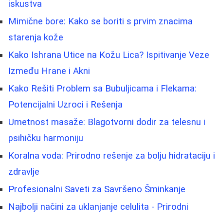
iskustva
Mimične bore: Kako se boriti s prvim znacima
starenja kože
Kako Ishrana Utice na Kožu Lica? Ispitivanje Veze
Između Hrane i Akni
Kako Rešiti Problem sa Bubuljicama i Flekama:
Potencijalni Uzroci i Rešenja
Umetnost masaže: Blagotvorni dodir za telesnu i
psihičku harmoniju
Koralna voda: Prirodno rešenje za bolju hidrataciju i
zdravlje
Profesionalni Saveti za Savršeno Šminkanje
Najbolji načini za uklanjanje celulita - Prirodni