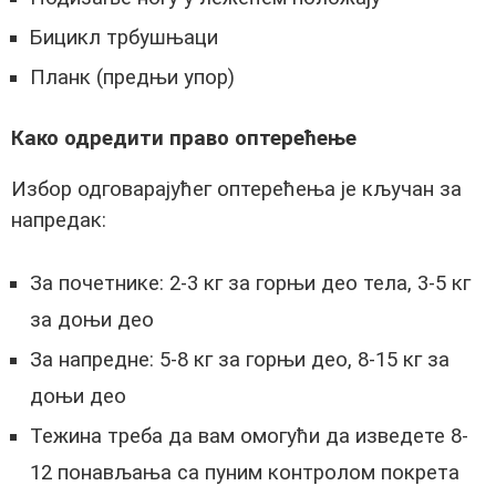
Бицикл трбушњаци
Планк (предњи упор)
Како одредити право оптерећење
Избор одговарајућег оптерећења је кључан за
напредак:
За почетнике: 2-3 кг за горњи део тела, 3-5 кг
за доњи део
За напредне: 5-8 кг за горњи део, 8-15 кг за
доњи део
Тежина треба да вам омогући да изведете 8-
12 понављања са пуним контролом покрета