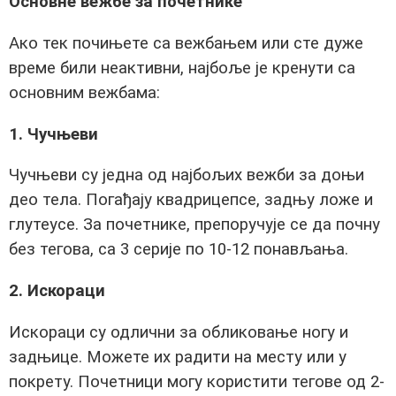
Основне вежбе за почетнике
Ако тек почињете са вежбањем или сте дуже
време били неактивни, најбоље је кренути са
основним вежбама:
1. Чучњеви
Чучњеви су једна од најбољих вежби за доњи
део тела. Погађају квадрицепсе, задњу ложе и
глутеусе. За почетнике, препоручује се да почну
без тегова, са 3 серије по 10-12 понављања.
2. Искораци
Искораци су одлични за обликовање ногу и
задњице. Можете их радити на месту или у
покрету. Почетници могу користити тегове од 2-