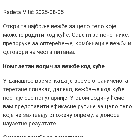
Radeta Vitić
2025-08-05
Откријте најбоље вежбе за цело тело које
можете радити код куће. Савети за почетнике,
препоруке за оптерећење, комбинације вежби и
одговори на честа питања.
Комплетан водич за вежбе код куће
У данашње време, када је време ограничено, а
теретане понекад далеко, вежбање код куће
постаје све популарније. У овом водичу ћемо
вам представити ефикасне рутине за цело тело
које не захтевају сложену опрему, а доносе
изузетне резултате.