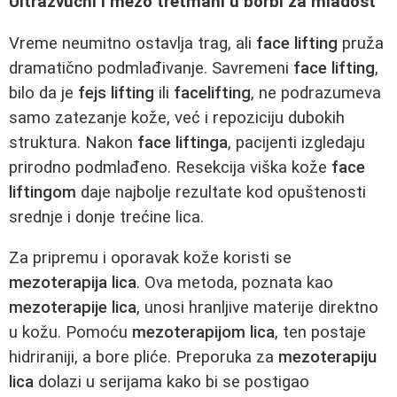
Ultrazvučni i mezo tretmani u borbi za mladost
Vreme neumitno ostavlja trag, ali
face lifting
pruža
dramatično podmlađivanje. Savremeni
face lifting
,
bilo da je
fejs lifting
ili
facelifting
, ne podrazumeva
samo zatezanje kože, već i repoziciju dubokih
struktura. Nakon
face liftinga
, pacijenti izgledaju
prirodno podmlađeno. Resekcija viška kože
face
liftingom
daje najbolje rezultate kod opuštenosti
srednje i donje trećine lica.
Za pripremu i oporavak kože koristi se
mezoterapija lica
. Ova metoda, poznata kao
mezoterapije lica
, unosi hranljive materije direktno
u kožu. Pomoću
mezoterapijom lica
, ten postaje
hidriraniji, a bore pliće. Preporuka za
mezoterapiju
lica
dolazi u serijama kako bi se postigao