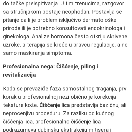
do tačke preispitivanja. U tim trenucima, razgovor
sa stručnjakom postaje neophodan. Postavlja se
pitanje da li je problem isključivo dermatološke
prirode ili je potrebno konsultovati endokrinologa i
ginekologa. Analize hormona često otkriju skrivene
uzroke, a terapija se kreće u pravcu regulacije, a ne
samo maskiranja simptoma.
Profesionalna nega: Čišćenje, piling i
revitalizacija
Kada se prevaziđe faza samostalnog traganja, prvi
korak u profesionalnoj nezi obično je korekcija
teksture kože.
Čišćenje lica
predstavlja bazičnu, ali
neprocenjivu proceduru. Za razliku od kućnog
čišćenja lica, profesionalno
čišćenje lica
podrazumeva dubinsku ekstrakciju mitisera i