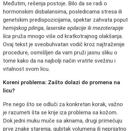
Međutim, rešenja postoje. Bilo da se radi o
hormonskim disbalansima, posledicama stresa ili
genetskim predispozicijama, spektar zahvata poput
hemijskog pilinga
,
laserske epilacije
ili
mezoterapije
lica
pruža mnogo više od kratkotrajnog olakšanja.
Ovaj tekst je sveobuhvatan vodič kroz najtraženije
procedure, osmišljen da vam pruži jasnu sliku o
tome kako da na najbolji način vratite svežinu i
vitalnost svom licu.
Koreni problema: Zašto dolazi do promena na
licu?
Pre nego što se odluči za konkretan korak, važno
je razumeti šta se krije iza problema sa kožom.
Dok jedni muku muče sa aknama, drugi primećuju
prve znake starenja, gubitak volumena ili neprijatno