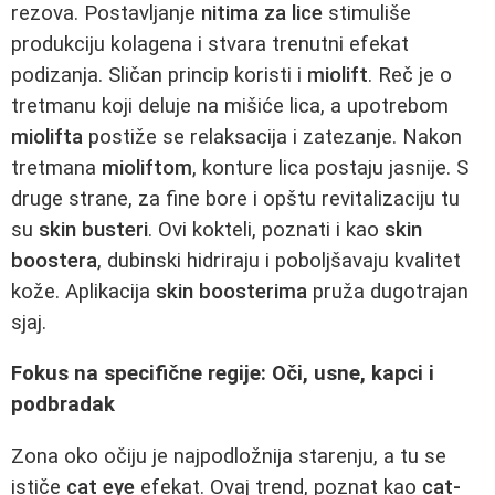
rezova. Postavljanje
nitima za lice
stimuliše
produkciju kolagena i stvara trenutni efekat
podizanja. Sličan princip koristi i
miolift
. Reč je o
tretmanu koji deluje na mišiće lica, a upotrebom
miolifta
postiže se relaksacija i zatezanje. Nakon
tretmana
mioliftom
, konture lica postaju jasnije. S
druge strane, za fine bore i opštu revitalizaciju tu
su
skin busteri
. Ovi kokteli, poznati i kao
skin
boostera
, dubinski hidriraju i poboljšavaju kvalitet
kože. Aplikacija
skin boosterima
pruža dugotrajan
sjaj.
Fokus na specifične regije: Oči, usne, kapci i
podbradak
Zona oko očiju je najpodložnija starenju, a tu se
ističe
cat eye
efekat. Ovaj trend, poznat kao
cat-