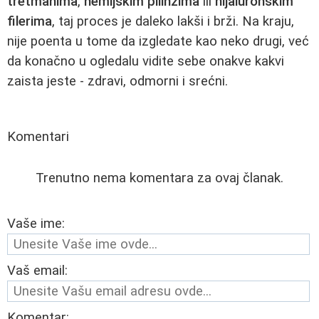
tretmanima
,
hemijskim pilinzima
ili
hijaluronskim
filerima
, taj proces je daleko lakši i brži. Na kraju,
nije poenta u tome da izgledate kao neko drugi, već
da konačno u ogledalu vidite sebe onakve kakvi
zaista jeste - zdravi, odmorni i srećni.
Komentari
Trenutno nema komentara za ovaj članak.
Vaše ime:
Vaš email:
Komentar: