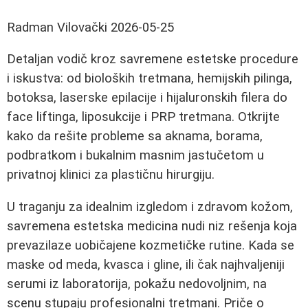
Radman Vilovački
2026-05-25
Detaljan vodič kroz savremene estetske procedure
i iskustva: od bioloških tretmana, hemijskih pilinga,
botoksa, laserske epilacije i hijaluronskih filera do
face liftinga, liposukcije i PRP tretmana. Otkrijte
kako da rešite probleme sa aknama, borama,
podbratkom i bukalnim masnim jastučetom u
privatnoj klinici za plastičnu hirurgiju.
U traganju za idealnim izgledom i zdravom kožom,
savremena estetska medicina nudi niz rešenja koja
prevazilaze uobičajene kozmetičke rutine. Kada se
maske od meda, kvasca i gline, ili čak najhvaljeniji
serumi iz laboratorija, pokažu nedovoljnim, na
scenu stupaju profesionalni tretmani. Priče o