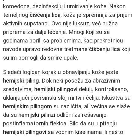
komedona, dezinfekciju i umirivanje kože. Nakon
temeljnog
čišćenja lica
, koža je spremnija za prijem
aktivnih supstanci. Ovo nije luksuz, već nužna
priprema za dalje lečenje. Mnogi koji su se
godinama borili sa problemima, kao prekretnicu
navode upravo redovne tretmane
čišćenju lica
koji
su im pomogli da smire upale.
Sledeći logičan korak u obnavljanju kože jeste
hemijski piling
. Dok neki posežu za abrazivnim
sredstvima,
hemijski pilingovi
deluju kontrolisano,
uklanjajući površinski sloj mrtvih ćelija. Iskustva sa
hemijskim pilingom
su različita, ali većina se slaže
da su
hemijski pilinzi
odlični za rešavanje
postinflamatornih flekica. Bilo da su u pitanju
hemijski pilingovi
sa voćnim kiselinama ili nešto