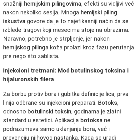
snažniji
hemijskim pilingovima
, efekti su vidljivi već
nakon nekoliko sesija. Mnoga
hemijski piling
iskustva
govore da je to najefikasniji način da se
izblede tragovi koji mesecima stoje na obrazima.
Naravno, potrebno je strpljenje, jer nakon
hemijskog pilinga
koža prolazi kroz fazu perutanja
pre nego što zablista.
Injekcioni tretmani: Moć botulinskog toksina i
hijaluronskih filera
Za borbu protiv bora i gubitka definicije lica, prva
linija odbrane su injekcioni preparati.
Botoks
,
odnosno
botulinski toksin
, godinama je zlatni
standard u estetici. Aplikacija
botoksa
ne
podrazumeva samo uklanjanje bora, već i
prevenciju njihovog nastanka. Kada se uradi