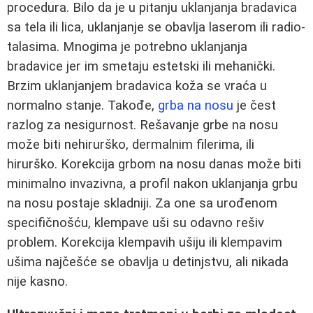
procedura. Bilo da je u pitanju uklanjanja bradavica
sa tela ili lica, uklanjanje se obavlja laserom ili radio-
talasima. Mnogima je potrebno uklanjanja
bradavice jer im smetaju estetski ili mehanički.
Brzim uklanjanjem bradavica koža se vraća u
normalno stanje. Takođe,
grba na nosu
je čest
razlog za nesigurnost. Rešavanje grbe na nosu
može biti nehirurško, dermalnim filerima, ili
hirurško. Korekcija grbom na nosu danas može biti
minimalno invazivna, a profil nakon uklanjanja grbu
na nosu postaje skladniji. Za one sa urođenom
specifičnošću, klempave uši su odavno rešiv
problem. Korekcija klempavih ušiju ili klempavim
ušima najčešće se obavlja u detinjstvu, ali nikada
nije kasno.