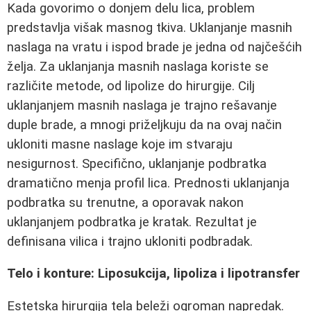
Kada govorimo o donjem delu lica, problem
predstavlja višak masnog tkiva. Uklanjanje masnih
naslaga na vratu i ispod brade je jedna od najčešćih
želja. Za uklanjanja masnih naslaga koriste se
različite metode, od lipolize do hirurgije. Cilj
uklanjanjem masnih naslaga je trajno rešavanje
duple brade, a mnogi priželjkuju da na ovaj način
ukloniti masne naslage koje im stvaraju
nesigurnost. Specifično, uklanjanje podbratka
dramatično menja profil lica. Prednosti uklanjanja
podbratka su trenutne, a oporavak nakon
uklanjanjem podbratka je kratak. Rezultat je
definisana vilica i trajno ukloniti podbradak.
Telo i konture: Liposukcija, lipoliza i lipotransfer
Estetska hirurgija tela beleži ogroman napredak.