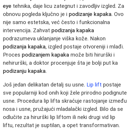
eye
tehnika, daje licu zategnut i zavodljiv izgled. Za
obnovu pogleda ključno je i
podizanje kapaka
. Ovo
nije samo estetska, već često i funkcionalna
intervencija. Zahvat
podizanja kapaka
podrazumeva uklanjanje viška kože. Nakon
podizanja kapaka
, izgled postaje otvoreniji i mlađi.
Proces
podizanjem kapaka
može biti hirurški i
nehirurški, a doktor procenjuje šta je bolji put ka
podizanju kapaka
.
Još jedan delikatan detalj su usne.
Lip lift
postaje
sve popularniji kod onih koji žele prirodno podignute
usne. Procedura lip lifta skraćuje rastojanje između
nosa i usne, pružajući mladalački izgled. Bilo da se
odlučite za hirurški lip liftom ili neki drugi vid lip
liftu, rezultat je suptilan, a opet transformativan.