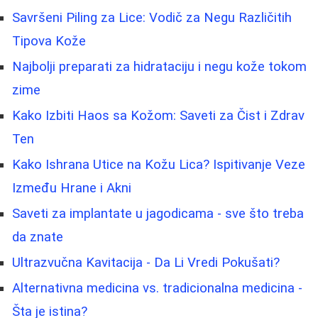
Savršeni Piling za Lice: Vodič za Negu Različitih
Tipova Kože
Najbolji preparati za hidrataciju i negu kože tokom
zime
Kako Izbiti Haos sa Kožom: Saveti za Čist i Zdrav
Ten
Kako Ishrana Utice na Kožu Lica? Ispitivanje Veze
Između Hrane i Akni
Saveti za implantate u jagodicama - sve što treba
da znate
Ultrazvučna Kavitacija - Da Li Vredi Pokušati?
Alternativna medicina vs. tradicionalna medicina -
Šta je istina?