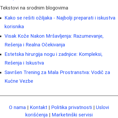
Tekstovi na srodnim blogovima
Kako se rešiti ožiljaka - Najbolji preparati i iskustva
korisnika
Visak Kože Nakon Mršavljenja: Razumevanje,
Rešenja i Realna Očekivanja
Estetska hirurgija nogu i zadnjice: Kompleksi,
Rešenja i Iskustva
Savršen Trening za Mala Prostranstva: Vodič za
Kućne Vezbe
O nama
|
Kontakt
|
Politika privatnosti
|
Uslovi
korišćenja
|
Marketinški servisi