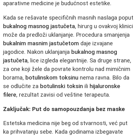
aparativne medicine je budućnost estetike.
Kada se rešavate specifičnih masnih naslaga poput
bukalnog masnog jastučeta
, hirurg u ovakvoj klinici
može da predloži uklanjanje. Procedura smanjenja
bukalnim masnim jastučetom
daje izvajane
jagodice. Nakon uklanjanja
bukalnog masnog
jastučeta
, lice izgleda elegantnije. Sa druge strane,
za one koji žele da povrate kontrolu nad mimičnim
borama,
botulinskom toksinu
nema ravna. Bilo da
se odlučite za
botulinski toksin
ili
hijaluronske
filere
, rezultat zavisi od veštine terapeuta.
Zaključak: Put do samopouzdanja bez maske
Estetska medicina nije beg od stvarnosti, već put
ka prihvatanju sebe. Kada godinama izbegavate