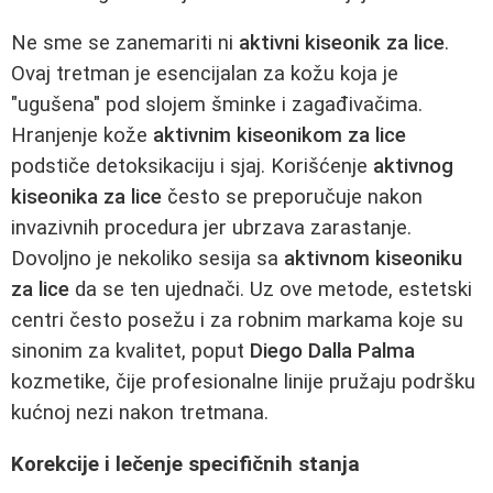
Ne sme se zanemariti ni
aktivni kiseonik za lice
.
Ovaj tretman je esencijalan za kožu koja je
"ugušena" pod slojem šminke i zagađivačima.
Hranjenje kože
aktivnim kiseonikom za lice
podstiče detoksikaciju i sjaj. Korišćenje
aktivnog
kiseonika za lice
često se preporučuje nakon
invazivnih procedura jer ubrzava zarastanje.
Dovoljno je nekoliko sesija sa
aktivnom kiseoniku
za lice
da se ten ujednači. Uz ove metode, estetski
centri često posežu i za robnim markama koje su
sinonim za kvalitet, poput
Diego Dalla Palma
kozmetike, čije profesionalne linije pružaju podršku
kućnoj nezi nakon tretmana.
Korekcije i lečenje specifičnih stanja