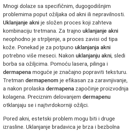
Mnogi dolaze sa specifičnim, dugogodišnjim
problemima poput ožiljaka od akni ili nepravilnosti.
Uklanjanje akni
je složen proces koji zahteva
kombinaciju tretmana. Za trajno
uklanjanje akni
neophodno je strpljenje, a proces zavisi od tipa
kože. Ponekad je za potpuno
uklanjanja akni
potrebno više meseci. Nakon
uklanjanju akni
, sledi
borba sa ožiljcima. Pomoću lasera, pilinga i
dermapena
moguće je značajno popraviti teksturu.
Tretman
dermapenom
je efikasan za zaravnjivanje,
a nakon prolaska
dermapena
započinje proizvodnja
kolagena. Preciznim delovanjem
dermapenu
otklanjaju se i najtvrdokorniji ožiljci.
Pored akni, estetski problem mogu biti i druge
izrasline. Uklanjanje bradavica je brza i bezbolna