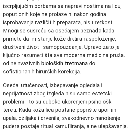
iscrpljujućim borbama sa nepravilnostima na licu,
poput onih koje ne prolaze ni nakon godina
isprobavanja različitih preparata, nisu retkost.
Mnogi se susreću sa osećajem beznađa kada
primete da im stanje kože diktira raspoloženje,
društveni život i samopouzdanje. Upravo zato je
ključno razumeti šta sve moderna medicina pruža,
od neinvazivnih
bioloških tretmana
do
sofisticiranih hirurških korekcija.
Osećaj utučenosti, izbegavanje ogledala i
neprijatnost zbog izgleda nisu samo estetski
problemi - to su duboko ukorenjeni psihološki
tereti. Kada koža lica postane poprište upornih
upala, ožiljaka i crvenila, svakodnevno nanošenje
pudera postaje ritual kamufliranja, a ne ulepšavanja.