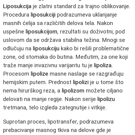
Liposukcija
je zlatni standard za trajno oblikovanje.
Procedura
liposukciji
podrazumeva uklanjanje
masnih ćelija sa različitih delova tela. Nakon
uspešne
liposukcijom
, rezultati su doživotni, pod
uslovom da se održava stabilna težina. Mnogi se
odlučuju na
liposukciju
kako bi rešili problematične
zone, od stomaka do butina. Međutim, za one koji
traže manje invazivnu varijantu tu je
lipoliza
.
Procesom
lipolize
masne naslage se razgrađuju
hemijskim putem. Prednost
lipolizi
je u tome što
nema hirurškog reza, a
lipolizom
možete ciljano
delovati na manje regije. Nakon serije
lipolizu
tretmana, telo izgleda zategnutije i vitkije.
Suprotan proces, lipotransfer, podrazumeva
prebacivanje masnog tkiva na delove gde je