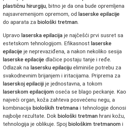
plastičnu hirurgiju
, bitno je da ona bude opremljena
najsavremenijom opremom, od
laserske epilacije
do aparata za
biološki tretman
.
Upravo
laserska epilacija
je najčešći prvi susret sa
estetskom tehnologijom. Efikasnost
laserske
epilacije
je neprevaziđena, a nakon nekoliko sesija
laserske epilacije
dlačice postaju tanje i ređe.
Odlazak na
lasersku epilaciju
eliminiše potrebu za
svakodnevnim brijanjem i iritacijama. Priprema za
laserskoj epilaciji
je jednostavna, a tokom
laserskom epilacijom
oseća se blago peckanje. Kao
najveći organ, koža zahteva posvećenu negu, a
kombinacija
bioloških tretmana
i tehnologije donosi
najbolje rezultate. Dok
biološki tretman
hrani kožu,
tehnologija je oblikuje. Spoj
biološkim tretmanom
i