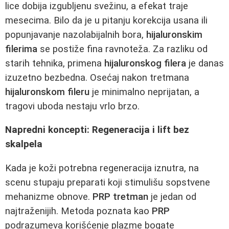
lice dobija izgubljenu svežinu, a efekat traje
mesecima. Bilo da je u pitanju korekcija usana ili
popunjavanje nazolabijalnih bora,
hijaluronskim
filerima
se postiže fina ravnoteža. Za razliku od
starih tehnika, primena
hijaluronskog filera
je danas
izuzetno bezbedna. Osećaj nakon tretmana
hijaluronskom fileru
je minimalno neprijatan, a
tragovi uboda nestaju vrlo brzo.
Napredni koncepti: Regeneracija i lift bez
skalpela
Kada je koži potrebna regeneracija iznutra, na
scenu stupaju preparati koji stimulišu sopstvene
mehanizme obnove.
PRP tretman
je jedan od
najtraženijih. Metoda poznata kao
PRP
podrazumeva korišćenje plazme bogate