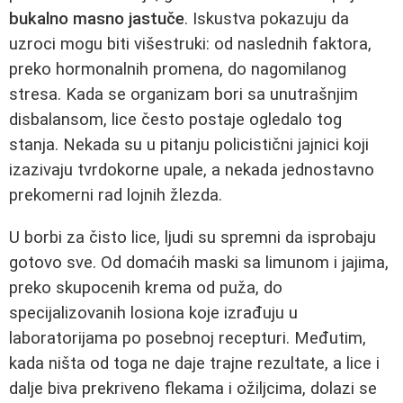
bukalno masno jastuče
. Iskustva pokazuju da
uzroci mogu biti višestruki: od naslednih faktora,
preko hormonalnih promena, do nagomilanog
stresa. Kada se organizam bori sa unutrašnjim
disbalansom, lice često postaje ogledalo tog
stanja. Nekada su u pitanju policistični jajnici koji
izazivaju tvrdokorne upale, a nekada jednostavno
prekomerni rad lojnih žlezda.
U borbi za čisto lice, ljudi su spremni da isprobaju
gotovo sve. Od domaćih maski sa limunom i jajima,
preko skupocenih krema od puža, do
specijalizovanih losiona koje izrađuju u
laboratorijama po posebnoj recepturi. Međutim,
kada ništa od toga ne daje trajne rezultate, a lice i
dalje biva prekriveno flekama i ožiljcima, dolazi se