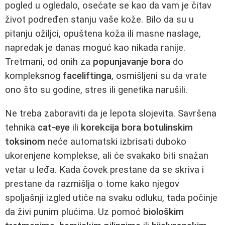
pogled u ogledalo, osećate se kao da vam je čitav
život podređen stanju vaše kože. Bilo da su u
pitanju ožiljci, opuštena koža ili masne naslage,
napredak je danas moguć kao nikada ranije.
Tretmani, od onih za
popunjavanje bora
do
kompleksnog
faceliftinga
, osmišljeni su da vrate
ono što su godine, stres ili genetika narušili.
Ne treba zaboraviti da je lepota slojevita. Savršena
tehnika
cat-eye
ili
korekcija bora
botulinskim
toksinom
neće automatski izbrisati duboko
ukorenjene komplekse, ali će svakako biti snažan
vetar u leđa. Kada čovek prestane da se skriva i
prestane da razmišlja o tome kako njegov
spoljašnji izgled utiče na svaku odluku, tada počinje
da živi punim plućima. Uz pomoć
biološkim