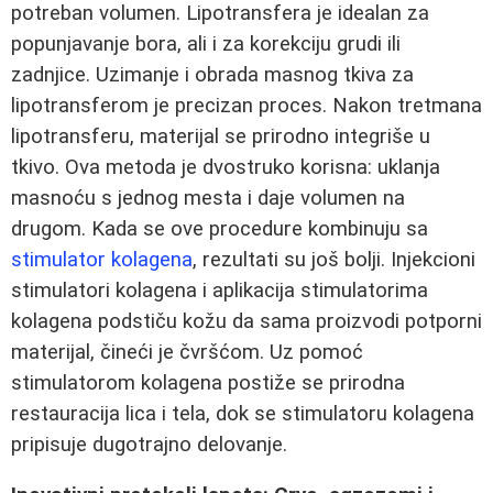
potreban volumen. Lipotransfera je idealan za
popunjavanje bora, ali i za korekciju grudi ili
zadnjice. Uzimanje i obrada masnog tkiva za
lipotransferom je precizan proces. Nakon tretmana
lipotransferu, materijal se prirodno integriše u
tkivo. Ova metoda je dvostruko korisna: uklanja
masnoću s jednog mesta i daje volumen na
drugom. Kada se ove procedure kombinuju sa
stimulator kolagena
, rezultati su još bolji. Injekcioni
stimulatori kolagena i aplikacija stimulatorima
kolagena podstiču kožu da sama proizvodi potporni
materijal, čineći je čvršćom. Uz pomoć
stimulatorom kolagena postiže se prirodna
restauracija lica i tela, dok se stimulatoru kolagena
pripisuje dugotrajno delovanje.