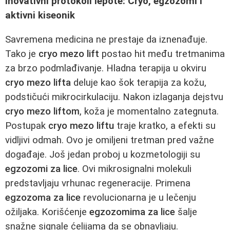
Inovativni protokoli lepote: Cryo, egzozomi i
aktivni kiseonik
Savremena medicina ne prestaje da iznenađuje.
Tako je
cryo mezo lift
postao hit među tretmanima
za brzo podmlađivanje. Hladna terapija u okviru
cryo mezo lifta
deluje kao šok terapija za kožu,
podstičući mikrocirkulaciju. Nakon izlaganja dejstvu
cryo mezo liftom
, koža je momentalno zategnuta.
Postupak
cryo mezo liftu
traje kratko, a efekti su
vidljivi odmah. Ovo je omiljeni tretman pred važne
događaje. Još jedan proboj u kozmetologiji su
egzozomi za lice
. Ovi mikrosignalni molekuli
predstavljaju vrhunac regeneracije. Primena
egzozoma za lice
revolucionarna je u lečenju
ožiljaka. Korišćenje
egzozomima za lice
šalje
snažne signale ćelijama da se obnavljaju.