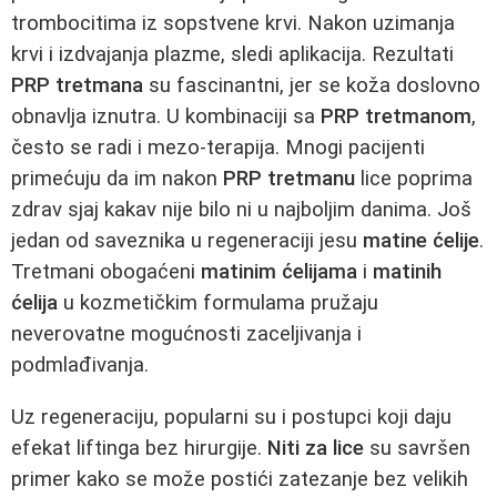
trombocitima iz sopstvene krvi. Nakon uzimanja
krvi i izdvajanja plazme, sledi aplikacija. Rezultati
PRP tretmana
su fascinantni, jer se koža doslovno
obnavlja iznutra. U kombinaciji sa
PRP tretmanom
,
često se radi i mezo-terapija. Mnogi pacijenti
primećuju da im nakon
PRP tretmanu
lice poprima
zdrav sjaj kakav nije bilo ni u najboljim danima. Još
jedan od saveznika u regeneraciji jesu
matine ćelije
.
Tretmani obogaćeni
matinim ćelijama
i
matinih
ćelija
u kozmetičkim formulama pružaju
neverovatne mogućnosti zaceljivanja i
podmlađivanja.
Uz regeneraciju, popularni su i postupci koji daju
efekat liftinga bez hirurgije.
Niti za lice
su savršen
primer kako se može postići zatezanje bez velikih