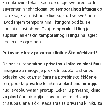
kumulativni efekat. Kada se spoje sve prednosti
savremenih tehnologija, od
temporalnog liftinga
do
botoksa, krajnji ishod je lice koje odiše svežinom.
Izvođenjem
temporalnim liftingom
podižu se
spoljni uglovi obrva. Ovaj
temporalni lifting
je
suptilan, ali efekat
temporalnog liftinga
na izgled
pogleda je ogroman.
Putovanje kroz privatnu kliniku: Šta očekivati?
Odlazak u renomiranu
privatna klinika za plastičnu
hirurgiju
za mnoge je prekretnica. Za razliku od
odlaska kod kozmetičara na površinsko
čišćenje
lica
, poseta
privatne klinike za plastičnu hirurgiju
nudi sveobuhvatan pristup. Lekari u
privatnoj klinici
za plastičnu hirurgiju
procesu podmlađivanja
pristupaju analitički. Kada tražite
privatnu kliniku za