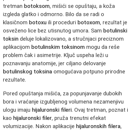
tretman
botoksom
, mišići se opuštaju, a koža
izgleda glatko i odmorno. Bilo da se radi o
klasičnom
botoxu
ili proceduri
botoxom
, rezultat je
osveženo lice bez utisnutog umora. Sam
botulinski
toksin
deluje lokalizovano, a stručnjaci preciznom
aplikacijom
botulinskim toksinom
mogu da reše
problem čak i asimetrije. Ključ uspeha leži u
poznavanju anatomije, jer ciljano delovanje
botulinskog toksina
omogućava potpuno prirodne
rezultate.
Pored opuštanja mišića, za popunjavanje dubokih
bora i vraćanje izgubljenog volumena nezamenjivu
ulogu imaju
hijaluronski fileri
. Ovaj tretman, poznat i
kao
hijaluronski filer
, pruža trenutni efekat
volumizacije. Nakon aplikacije
hijaluronskih filera
,