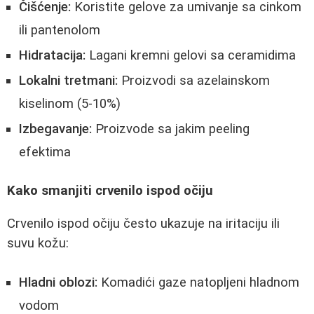
Čišćenje:
Koristite gelove za umivanje sa cinkom
ili pantenolom
Hidratacija:
Lagani kremni gelovi sa ceramidima
Lokalni tretmani:
Proizvodi sa azelainskom
kiselinom (5-10%)
Izbegavanje:
Proizvode sa jakim peeling
efektima
Kako smanjiti crvenilo ispod očiju
Crvenilo ispod očiju često ukazuje na iritaciju ili
suvu kožu:
Hladni oblozi:
Komadići gaze natopljeni hladnom
vodom