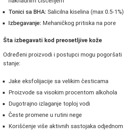
naknadnim čišćenjem
Tonici sa BHA:
Salicilna kiselina (max 0.5-1%)
Izbegavanje:
Mehaničkog pritiska na pore
Šta izbegavati kod preosetljive kože
Određeni proizvodi i postupci mogu pogoršati
stanje:
Jake eksfolijacije sa velikim česticama
Proizvode sa visokim procentom alkohola
Dugotrajno izlaganje toploj vodi
Česte promene u rutini nege
Korišćenje više aktivnih sastojaka odjednom