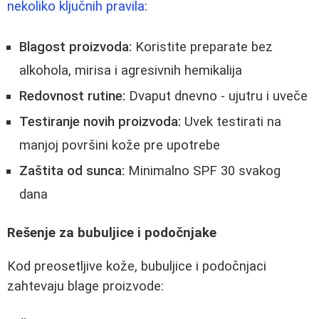
nekoliko ključnih pravila
:
Blagost proizvoda:
Koristite preparate bez
alkohola, mirisa i agresivnih hemikalija
Redovnost rutine:
Dvaput dnevno - ujutru i uveče
Testiranje novih proizvoda:
Uvek testirati na
manjoj površini kože pre upotrebe
Zaštita od sunca:
Minimalno SPF 30 svakog
dana
Rešenje za bubuljice i podočnjake
Kod preosetljive kože, bubuljice i podočnjaci
zahtevaju blage proizvode: