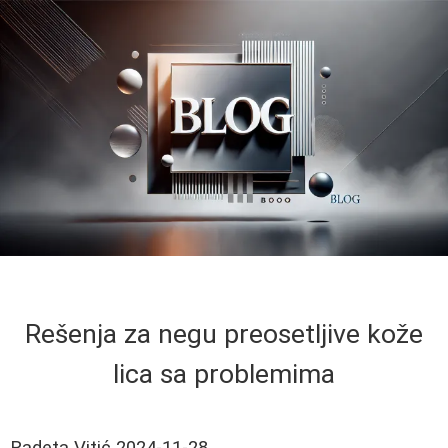
Rešenja za negu preosetljive kože
lica sa problemima
Radeta Vitić
2024-11-28