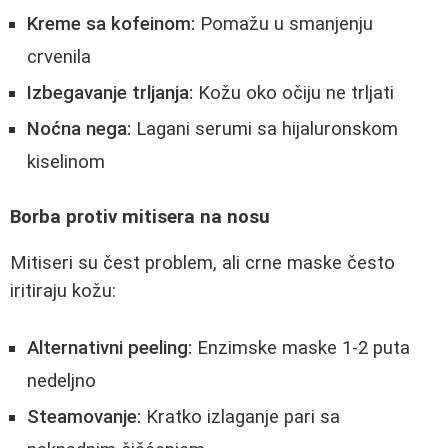
Kreme sa kofeinom:
Pomažu u smanjenju
crvenila
Izbegavanje trljanja:
Kožu oko očiju ne trljati
Noćna nega:
Lagani serumi sa hijaluronskom
kiselinom
Borba protiv mitisera na nosu
Mitiseri su čest problem, ali crne maske često
iritiraju kožu:
Alternativni peeling:
Enzimske maske 1-2 puta
nedeljno
Steamovanje:
Kratko izlaganje pari sa