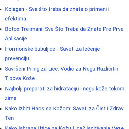
Kolagen - Sve što treba da znate o primeni i
efektima
Botox Tretmani: Sve Što Treba da Znate Pre Prve
Aplikacije
Hormonske bubuljice - Saveti za lečenje i
prevenciju
Savršeni Piling za Lice: Vodič za Negu Različitih
Tipova Kože
Najbolji preparati za hidrataciju i negu kože tokom
zime
Kako Izbiti Haos sa Kožom: Saveti za Čist i Zdrav
Ten
Kako Ishrana Utice na Kožu Lica? Ispitivanje Veze