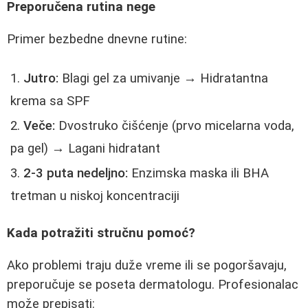
Preporučena rutina nege
Primer bezbedne dnevne rutine:
Jutro:
Blagi gel za umivanje → Hidratantna
krema sa SPF
Veče:
Dvostruko čišćenje (prvo micelarna voda,
pa gel) → Lagani hidratant
2-3 puta nedeljno:
Enzimska maska ili BHA
tretman u niskoj koncentraciji
Kada potražiti stručnu pomoć?
Ako problemi traju duže vreme ili se pogoršavaju,
preporučuje se poseta dermatologu. Profesionalac
može prepisati: