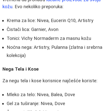
kožu
. Evo nekoliko preporuka:
Krema za lice: Nivea, Eucerin Q10, Artistry
Čistači lica: Garnier, Avon
Tonici: Vichy Normaderm za masnu kožu
Noćna nega: Artistry, Pulanna (zlatna i srebrna
kolekcija)
Negа Tela i Kose
Za negu tela i kose korisnice najčešće koriste:
Mleko za telo: Nivea, Balea, Dove
Gel za tuširanje: Nivea, Dove