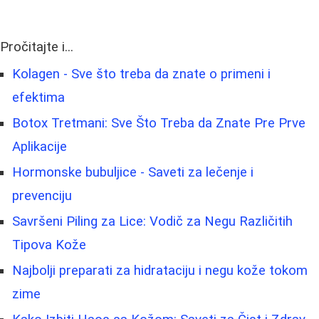
Pročitajte i...
Kolagen - Sve što treba da znate o primeni i
efektima
Botox Tretmani: Sve Što Treba da Znate Pre Prve
Aplikacije
Hormonske bubuljice - Saveti za lečenje i
prevenciju
Savršeni Piling za Lice: Vodič za Negu Različitih
Tipova Kože
Najbolji preparati za hidrataciju i negu kože tokom
zime