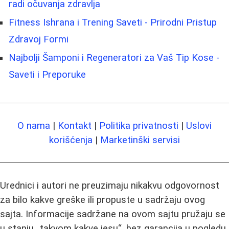
radi očuvanja zdravlja
Fitness Ishrana i Trening Saveti - Prirodni Pristup
Zdravoj Formi
Najbolji Šamponi i Regeneratori za Vaš Tip Kose -
Saveti i Preporuke
O nama
|
Kontakt
|
Politika privatnosti
|
Uslovi
korišćenja
|
Marketinški servisi
Urednici i autori ne preuzimaju nikakvu odgovornost
za bilo kakve greške ili propuste u sadržaju ovog
sajta. Informacije sadržane na ovom sajtu pružaju se
u stanju „takvom kakve jesu“, bez garancija u pogledu