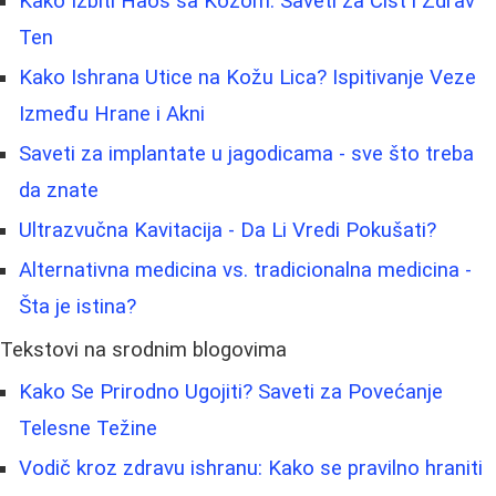
Kako Izbiti Haos sa Kožom: Saveti za Čist i Zdrav
Ten
Kako Ishrana Utice na Kožu Lica? Ispitivanje Veze
Između Hrane i Akni
Saveti za implantate u jagodicama - sve što treba
da znate
Ultrazvučna Kavitacija - Da Li Vredi Pokušati?
Alternativna medicina vs. tradicionalna medicina -
Šta je istina?
Tekstovi na srodnim blogovima
Kako Se Prirodno Ugojiti? Saveti za Povećanje
Telesne Težine
Vodič kroz zdravu ishranu: Kako se pravilno hraniti