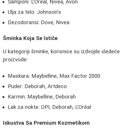
Šamponi: L'Oréal, Nivea, Avon
Ulja za telo: Johnson's
Dezodoransi: Dove, Nivea
Šminka Koja Se Ističe
U kategoriji šminke, korisnice su izdvojile sledeće
proizvode:
Maskara: Maybelline, Max Factor 2000
Puder: Deborah, Artdeco
Karmin: Maybelline, Deborah
Lak za nokte: OPI, Deborah, L'Oréal
Iskustva Sa Premium Kozmetikom