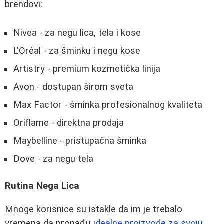
brendovi:
Nivea - za negu lica, tela i kose
L'Oréal - za šminku i negu kose
Artistry - premium kozmetička linija
Avon - dostupan širom sveta
Max Factor - šminka profesionalnog kvaliteta
Oriflame - direktna prodaja
Maybelline - pristupačna šminka
Dove - za negu tela
Rutina Nega Lica
Mnoge korisnice su istakle da im je trebalo
vremena da pronađu
idealne proizvode za svoju