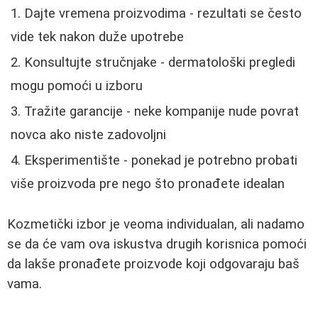
Dajte vremena proizvodima - rezultati se često
vide tek nakon duže upotrebe
Konsultujte stručnjake - dermatološki pregledi
mogu pomoći u izboru
Tražite garancije - neke kompanije nude povrat
novca ako niste zadovoljni
Eksperimentište - ponekad je potrebno probati
više proizvoda pre nego što pronađete idealan
Kozmetički izbor je veoma individualan, ali nadamo
se da će vam ova iskustva drugih korisnica pomoći
da lakše pronađete proizvode koji odgovaraju baš
vama.