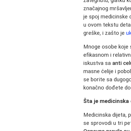
zategnutu, glatku k
značajnog mršavljen
je spoj medicinske 
u ovom tekstu detal
greške, i zašto je
u
Mnoge osobe koje su
efikasnom i relativ
iskustva sa
anti ce
masne ćelije i pobol
se borite sa dugog
konačno dođete do 
Šta je medicinska 
Medicinska dijeta, 
se sprovodi u tri p