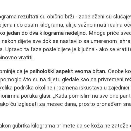
ograma rezultati su obično brži - zabeleženi su slučaje
ljena i do osam kilograma, ali je važno imati realna oč
oko jedan do dva kilograma nedeljno.
Mnoge priče sved
ili nakon dijete sve dok se nastavilo sa umerenom ish
ba. Upravo ta faza posle dijete je ključna - ako se vrat
inovno vratiti.
ominje da je
psihološki aspekt veoma bitan.
Osobe koj
e pomoglo što su na dijetu gledale kao na privremeni re
Velika podrška okoline i razmena iskustava u zajednici
nonimna poruka glasi: „Kada pomislim na sve one pant
 kako ću izgledati za mesec dana, prosto pronađem sn
akon gubitka kilograma primete da se koža ne zateže