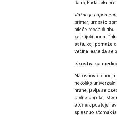
dana, kada telo pre
Važno je napomenut
primer, umesto pomo
pileće meso ili ribu
kalorijski unos. Tak
sata, koji pomaže d
većine jeste da se p
Iskustva sa medic
Na osnovu mnogih ob
nekoliko univerzaln
hrane, javlja se os
obilne obroke. Međ
stomak postaje ravni
splasnuo stomak iako