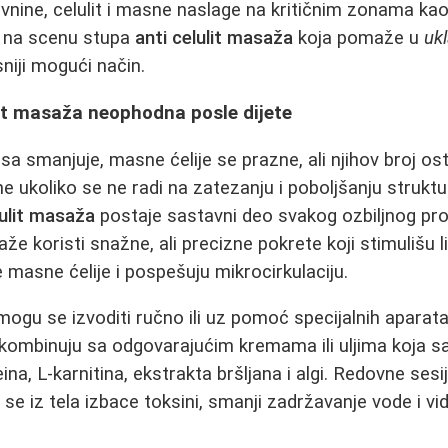
avnine, celulit i masne naslage na kritičnim zonama kao
u na scenu stupa
anti celulit masaža
koja pomaže u
uk
niji mogući način.
lit masaža neophodna posle dijete
a smanjuje, masne ćelije se prazne, ali njihov broj os
 ukoliko se ne radi na zatezanju i poboljšanju struktu
lulit masaža
postaje sastavni deo svakog ozbiljnog pr
že koristi snažne, ali precizne pokrete koji stimulišu 
 masne ćelije i pospešuju mikrocirkulaciju.
ogu se izvoditi ručno ili uz pomoć specijalnih aparata, 
kombinuju sa odgovarajućim kremama ili uljima koja s
na, L-karnitina, ekstrakta bršljana i algi. Redovne sesi
e iz tela izbace toksini, smanji zadržavanje vode i vidl