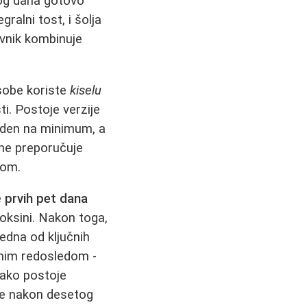
og dana gotovo
ralni tost, i šolja
ovnik kombinuje
osobe koriste
kiselu
i. Postoje verzije
veden na minimum, a
 ne preporučuje
rom.
e
prvih pet dana
toksini. Nakon toga,
Jedna od ključnih
enim redosledom -
 Iako postoje
e nakon desetog