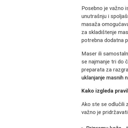
Posebno je važno i
unutrašnju i spoljaš
masaža omogućav
za skladištenje mas
potrebna dodatna p
Maser ili samostal
se najmanje tri do 
preparata za razgr
uklanjanje masnih 
Kako izgleda pravi
Ako ste se odlučili
važno je pridržavati