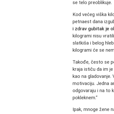
se telo preoblikuje.
Kod većeg viška kil
petnaest dana izgub
i zdrav gubitak je 
kilogrami nisu vrat
slatkiša i belog hle
kilogrami će se nem
Takođe, često se p
kraja ističu da im j
kao na gladovanje. 
motivaciju. Jedna a
odgovaraju i na to
pokleknem.“
Ipak, mnoge žene n