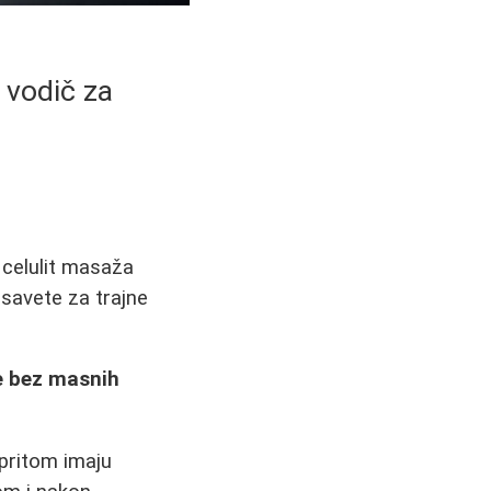
 vodič za
 celulit masaža
 savete za trajne
že bez masnih
 pritom imaju