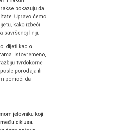
om i nakon
prakse pokazuju da
zultate. Upravo ćemo
jetu, kako izbeći
avršenoj liniji.
j dijeti kao o
ograma. Istovremeno,
 razbiju tvrdokorne
 posle porođaja ili
am pomoći da
enom jelovniku koji
zmeđu ciklusa.