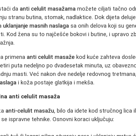
staći da
anti celulit masažama
možete ciljati tačno od
nju stranu butina, stomak, nadlaktice. Dok dijeta deluje
a
uklanjanje masnih naslaga
sa onih delova koji su gen
ti. Kod žena su to najčešće bokovi i butine, i upravo z
ažnja.
na primena
anti celulit masaže
kod kuće zahteva dosle
četiri puta nedeljno po dvadesetak minuta, uz obavezn
adnju masti. Već nakon dve nedelje redovnog tretmana,
naslaga
i koža postaje glatkija i mekša.
lna anti celulit masaža
 za
anti-celulit masažu
, bilo da idete kod stručnog lica il
 se ispravne tehnike. Osnovni koraci uključuju: