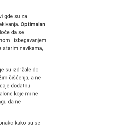
vi gde su za
ekivanja.
Optimalan
oče da se
ranom i izbegavanjem
ite starim navikama,
e su izdržale do
žim čišćenja, a ne
 daje dodatnu
alone koje mi ne
agu da ne
 onako kako su se