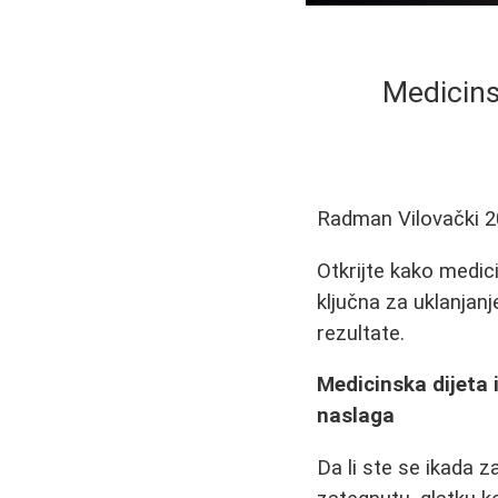
Medicinsk
Radman Vilovački
2
Otkrijte kako medic
ključna za uklanjanj
rezultate.
Medicinska dijeta i
naslaga
Da li ste se ikada 