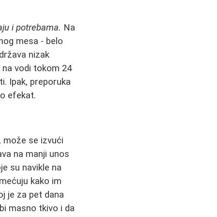
ju i potrebama.
Na
enog mesa - belo
održava nizak
vo na vodi tokom 24
i. Ipak, preporuka
jo efekat.
, može se izvući
ava na manji unos
je su navikle na
imećuju kako im
oj je za pet dana
bi masno tkivo i da