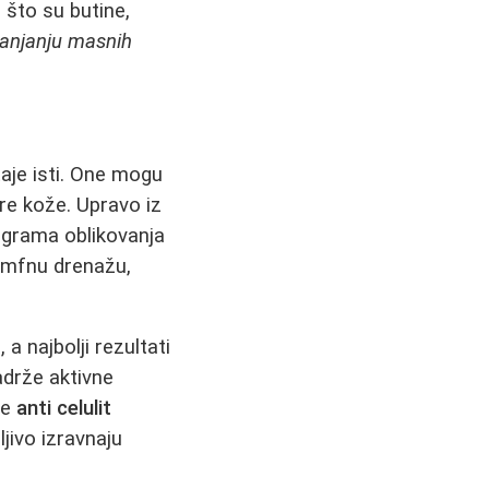
 što su butine,
lanjanju masnih
taje isti. One mogu
re kože. Upravo iz
ograma oblikovanja
limfnu drenažu,
a najbolji rezultati
adrže aktivne
je
anti celulit
jivo izravnaju