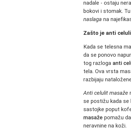
nadale - ostaju ner
bokovi i stomak. T
naslaga
na najefikas
Zašto je anti celu
Kada se telesna mas
da se ponovo napune
tog razloga
anti ce
tela. Ova vrsta masa
razbijaju nataložene
Anti celulit masaže
m
se postižu kada se 
sastojke poput kofei
masaže
pomažu da s
neravnine na koži.