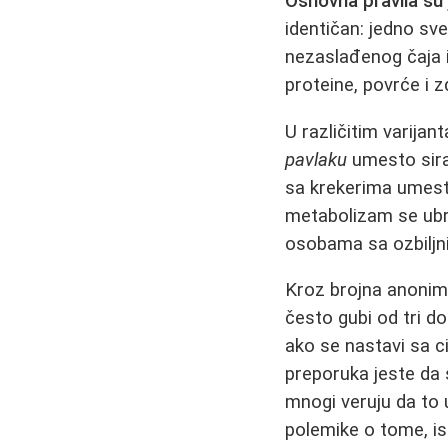
Osnovna pravila su 
identičan: jedno sve
nezaslađenog čaja il
proteine, povrće i 
U različitim varija
pavlaku
umesto sira
sa krekerima umesto
metabolizam se ubrza
osobama sa ozbiljn
Kroz brojna anonimn
često gubi od tri d
ako se nastavi sa ci
preporuka jeste da 
mnogi veruju da to u
polemike o tome, i