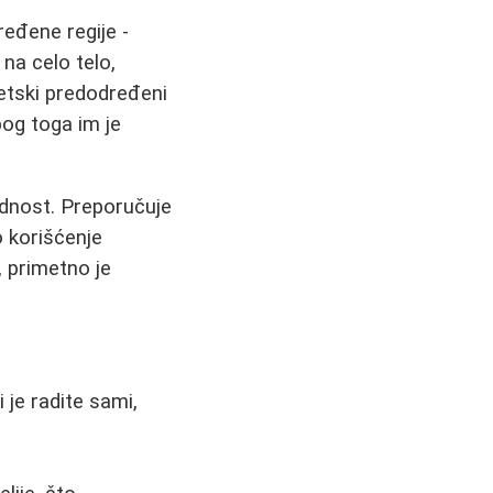
ređene regije -
 na celo telo,
etski predodređeni
bog toga im je
dnost. Preporučuje
o korišćenje
 primetno je
i je radite sami,