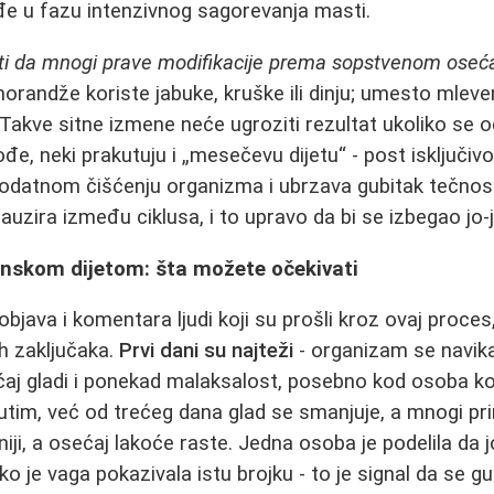
đe u fazu intenzivnog sagorevanja masti.
i da mnogi prave modifikacije prema sopstvenom oseća
randže koriste jabuke, kruške ili dinju; umesto mlev
. Takve sitne izmene neće ugroziti rezultat ukoliko se 
ođe, neki prakutuju i „mesečevu dijetu“ - post isključi
odatnom čišćenju organizma i ubrzava gubitak tečnost
auzira između ciklusa, i to upravo da bi se izbegao jo-
inskom dijetom: šta možete očekivati
java i komentara ljudi koji su prošli kroz ovaj proces
ih zaključaka.
Prvi dani su najteži
- organizam se navik
ećaj gladi i ponekad malaksalost, posebno kod osoba ko
utim, već od trećeg dana glad se smanjuje, a mnogi pr
ji, a osećaj lakoće raste. Jedna osoba je podelila da j
 je vaga pokazivala istu brojku - to je signal da se gu