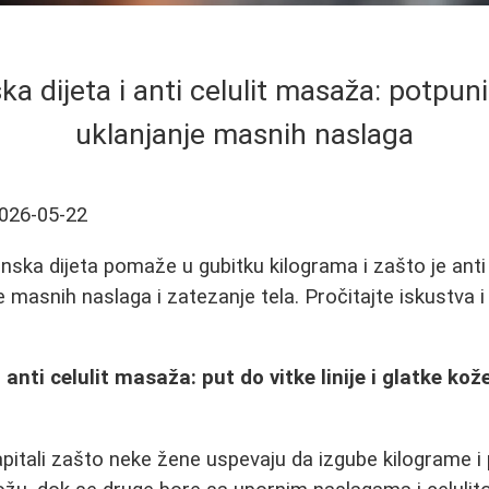
a dijeta i anti celulit masaža: potpuni
uklanjanje masnih naslaga
026-05-22
inska dijeta pomaže u gubitku kilograma i zašto je anti
e masnih naslaga i zatezanje tela. Pročitajte iskustva i
 anti celulit masaža: put do vitke linije i glatke ko
zapitali zašto neke žene uspevaju da izgube kilograme i