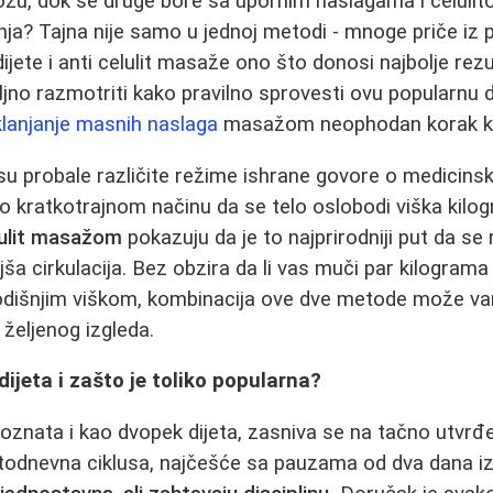
ožu, dok se druge bore sa upornim naslagama i celulit
ja? Tajna nije samo u jednoj metodi - mnoge priče iz 
dijete i anti celulit masaže ono što donosi najbolje re
jno razmotriti kako pravilno sprovesti ovu popularnu di
klanjanje masnih naslaga
masažom neophodan korak ka s
 probale različite režime ishrane govore o medicinsko
no kratkotrajnom načinu da se telo oslobodi viška kil
lulit masažom
pokazuju da je to najprirodniji put da se
jša cirkulacija. Bez obzira da li vas muči par kilograma
odišnjim viškom, kombinacija ove dve metode može v
željenog izgleda.
dijeta i zašto je toliko popularna?
poznata i kao dvopek dijeta, zasniva se na tačno utvrđ
etodnevna ciklusa, najčešće sa pauzama od dva dana i