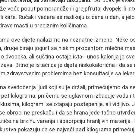
jednostavna, ali zahtevaju disciplinu.
Doručak je svak
že voće poput pomorandže ili grejpfruta, dvopek ili integ
i kafe. Ručak i večera se razlikuju iz dana u dan, a jel
zdrave masti u preciznim količinama.
ntama ove dijete nailazimo na neznatne izmene. Neke 
, druge biraju jogurt sa niskim procentom mlečne mast
 dvopeka, ali suština ostaje ista - unos kalorija je s
va. Bitno je istaći da je dijeta niskokalorična i da se
im zdravstvenim problemima bez konsultacije sa leka
a svedočenja ljudi koji su je držali, primećujemo da s
o pet kilograma, pri čemu se uglavnom izbacuje voda i 
klusima, kilogrami se otapaju postepenije, ali vidljivo. 
se obroci ne preskaču i da se hrana jede tačno utvrđ
tiče na brzinu varenja i apsorpciju hranljivih materija.
skustva pokazuju da se
najveći pad kilograma
primećuj