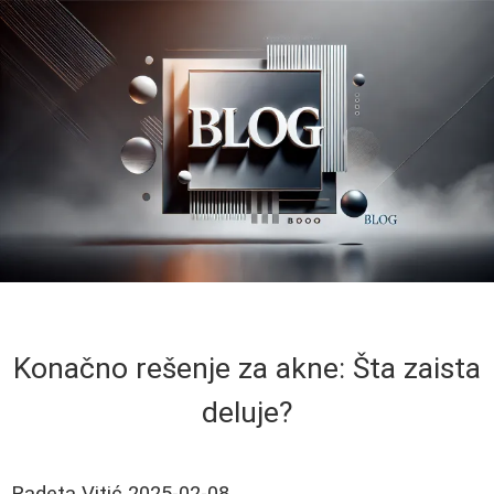
Konačno rešenje za akne: Šta zaista
deluje?
Radeta Vitić
2025-02-08