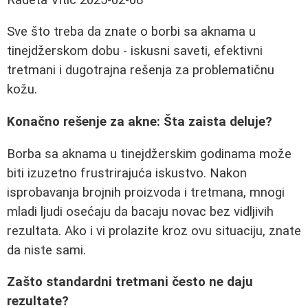
Sve što treba da znate o borbi sa aknama u
tinejdžerskom dobu - iskusni saveti, efektivni
tretmani i dugotrajna rešenja za problematičnu
kožu.
Konačno rešenje za akne: Šta zaista deluje?
Borba sa aknama u tinejdžerskim godinama može
biti izuzetno frustrirajuća iskustvo. Nakon
isprobavanja brojnih proizvoda i tretmana, mnogi
mladi ljudi osećaju da bacaju novac bez vidljivih
rezultata. Ako i vi prolazite kroz ovu situaciju, znate
da niste sami.
Zašto standardni tretmani često ne daju
rezultate?