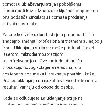
pomoći u
ublažavanju strija
i poboljšanju
elastičnosti kože. Masaža je ključna komponenta -
ona podstiče cirkulaciju i pomaže prodiranje
aktivnih sastojaka.
Za one koji žele
ukloniti strije
u potpunosti ili ih
značajno smanjiti, profesionalni tretmani su najbolji
izbor.
Uklanjanju strija
se može pristupiti fraxel
laserom, mikrodermoabrazijom ili
radiofrekvencijom. Ove metode stimulišu
produkciju novog kolagena i elastina, što
postepeno popunjava i izravnava površinu kože.
Proces
uklanjanja strija
zahteva više tretmana, a
rezultati variraju od osobe do osobe.
Kada se odlučujete za
uklanjanje strije
na
profesionalan način, važno je imati realna