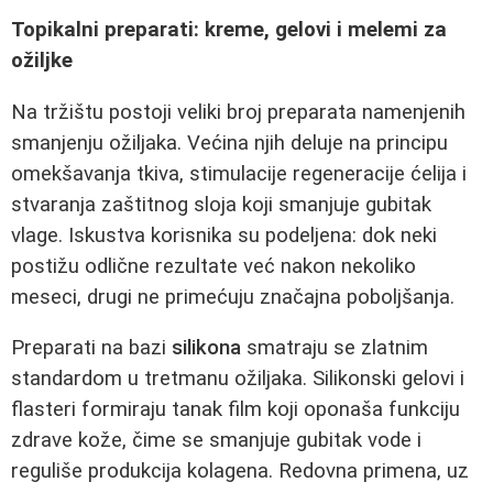
Topikalni preparati: kreme, gelovi i melemi za
ožiljke
Na tržištu postoji veliki broj preparata namenjenih
smanjenju ožiljaka. Većina njih deluje na principu
omekšavanja tkiva, stimulacije regeneracije ćelija i
stvaranja zaštitnog sloja koji smanjuje gubitak
vlage. Iskustva korisnika su podeljena: dok neki
postižu odlične rezultate već nakon nekoliko
meseci, drugi ne primećuju značajna poboljšanja.
Preparati na bazi
silikona
smatraju se zlatnim
standardom u tretmanu ožiljaka. Silikonski gelovi i
flasteri formiraju tanak film koji oponaša funkciju
zdrave kože, čime se smanjuje gubitak vode i
reguliše produkcija kolagena. Redovna primena, uz