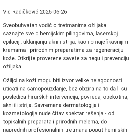
Vid Radičković
2026-06-26
Sveobuhvatan vodič o tretmanima ožiljaka:
saznajte sve o hemijskim pilingovima, laserskoj
epilaciji, uklanjanju akni i strija, kao i o najefikasnijim
kremama i prirodnim preparatima za regeneraciju
kože. Otkrijte proverene savete za negu i prevenciju
ožiljaka.
Ožiljci na koži mogu biti izvor velike nelagodnosti i
uticati na samopouzdanje, bez obzira na to da li su
posledica hirurških intervencija, povreda, opekotina,
akni ili strija. Savremena dermatologija i
kozmetologija nude čitav spektar rešenja - od
topikalnih preparata i prirodnih melema, do
naprednih profesionalnih tretmana poput hemijskih