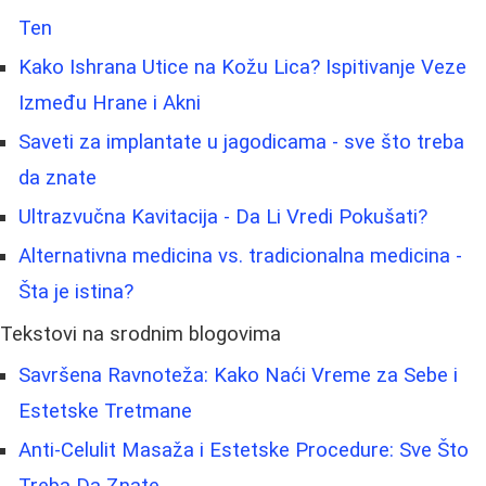
Ten
Kako Ishrana Utice na Kožu Lica? Ispitivanje Veze
Između Hrane i Akni
Saveti za implantate u jagodicama - sve što treba
da znate
Ultrazvučna Kavitacija - Da Li Vredi Pokušati?
Alternativna medicina vs. tradicionalna medicina -
Šta je istina?
Tekstovi na srodnim blogovima
Savršena Ravnoteža: Kako Naći Vreme za Sebe i
Estetske Tretmane
Anti-Celulit Masaža i Estetske Procedure: Sve Što
Treba Da Znate