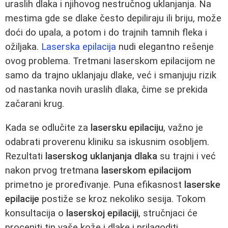
uraslih dlaka i njihovog nestručnog uklanjanja. Na
mestima gde se dlake često depiliraju ili briju, može
doći do upala, a potom i do trajnih tamnih fleka i
ožiljaka.
Laserska epilacija
nudi elegantno rešenje
ovog problema. Tretmani laserskom epilacijom ne
samo da trajno uklanjaju dlake, već i smanjuju rizik
od nastanka novih uraslih dlaka, čime se prekida
začarani krug.
Kada se odlučite za
lasersku epilaciju
, važno je
odabrati proverenu kliniku sa iskusnim osobljem.
Rezultati
laserskog uklanjanja dlaka
su trajni i već
nakon prvog tretmana
laserskom epilacijom
primetno je proređivanje. Puna efikasnost
laserske
epilacije
postiže se kroz nekoliko sesija. Tokom
konsultacija o
laserskoj epilaciji
, stručnjaci će
proceniti tip vaše kože i dlake i prilagoditi