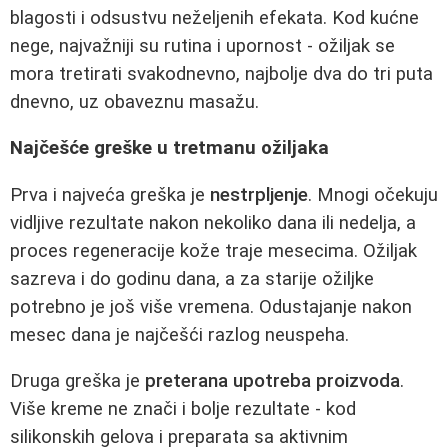
blagosti i odsustvu neželjenih efekata. Kod kućne
nege, najvažniji su rutina i upornost - ožiljak se
mora tretirati svakodnevno, najbolje dva do tri puta
dnevno, uz obaveznu masažu.
Najčešće greške u tretmanu ožiljaka
Prva i najveća greška je
nestrpljenje
. Mnogi očekuju
vidljive rezultate nakon nekoliko dana ili nedelja, a
proces regeneracije kože traje mesecima. Ožiljak
sazreva i do godinu dana, a za starije ožiljke
potrebno je još više vremena. Odustajanje nakon
mesec dana je najčešći razlog neuspeha.
Druga greška je
preterana upotreba proizvoda
.
Više kreme ne znači i bolje rezultate - kod
silikonskih gelova i preparata sa aktivnim