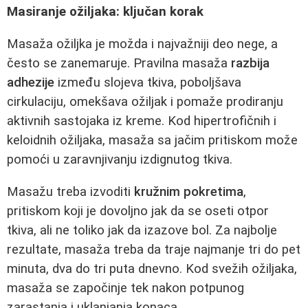
Masiranje ožiljaka: ključan korak
Masaža ožiljka je možda i najvažniji deo nege, a
često se zanemaruje. Pravilna masaža
razbija
adhezije
između slojeva tkiva, poboljšava
cirkulaciju, omekšava ožiljak i pomaže prodiranju
aktivnih sastojaka iz kreme. Kod hipertrofičnih i
keloidnih ožiljaka, masaža sa jačim pritiskom može
pomoći u zaravnjivanju izdignutog tkiva.
Masažu treba izvoditi
kružnim pokretima
,
pritiskom koji je dovoljno jak da se oseti otpor
tkiva, ali ne toliko jak da izazove bol. Za najbolje
rezultate, masaža treba da traje najmanje tri do pet
minuta, dva do tri puta dnevno. Kod svežih ožiljaka,
masaža se započinje tek nakon potpunog
zarastanja i uklanjanja konaca.