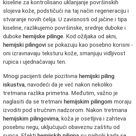
kiseline za kontrolisano uklanjanje površinskih
slojeva kože, podstičući na taj način regeneraciju i
stvaranje novih ćelija. U zavisnosti od jačine i tipa
kiseline, razlikujemo površinske, srednje duboke i
duboke
hemijske pilinge
. Kod ožiljaka od akni,
hemijski pilingovi
se pokazuju kao posebno korisni -
oni izravnavaju teksturu kože, smanjuju vidljivost
rupica i ujednačavaju ten.
Mnogi pacijenti dele pozitivna
hemijski piling
iskustva
, navodeći da je već nakon nekoliko
tretmana razlika primetna. Međutim, važno je
naglasiti da se tretmani
hemijskim pilingom
moraju
izvoditi pod stručnim nadzorom. Nakon tretmana
hemijskim pilingovima
, koža je osetljiva i zahteva
posebnu negu, uključujući obaveznu zaštitu od
sunca. Efekti
hemijskih piligna
su najbolji kada se