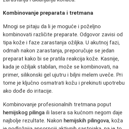
Kombinovanje preparata i tretmana
Mnogi se pitaju da li je moguće i poželjno
kombinovati različite preparate. Odgovor zavisi od
tipa kože i faze zarastanja ožiljka. U akutnoj fazi,
odmah nakon zarastanja, preporučuje se jedan
preparat kako bi se pratila reakcija kože. Kasnije,
kada je ožiljak stabilan, može se kombinovati, na
primer, silikonski gel ujutru i biljni melem uveče. Pri
tome je ključno osmatrati kožu i prekinuti upotrebu
ako dođe do iritacije.
Kombinovanje profesionalnih tretmana poput
hemijskog pilinga
ili lasera sa kućnom negom daje
najbolje rezultate. Nakon
hemijskih pilingova
, koža
je podložnija apsorpciji aktivnih sastojaka, pa je to