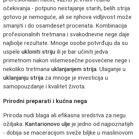
očekivanja - potpuno nestajanje starih, belih strija
gotovo je nemoguće, ali se njihova vidljivost može
smanjiti i do osamdeset procenata. Kombinacija
profesionalnih tretmana i svakodnevne nege daje
najbolje rezultate. Mnoge osobe potvrđuju da su
uspele
ukloniti striju
ili je bar učiniti jedva
primetnom nakon višemesečne posvećene nege i
nekoliko tretmana
uklanjanjem strija
. Ulaganje u
uklanjanju strija
za mnoge je investicija u
samopouzdanje i kvalitet života.
Prirodni preparati i kućna nega
Priroda nudi blaga ali efikasna sredstva za negu
ožiljaka.
Kantarionovo ulje
je jedno od najpoznatijih
- dobija se maceracijom sveže biljke u maslinovom