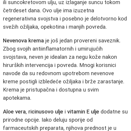
ili suncokretovom ulju, uz izlaganje suncu tokom
četrdeset dana. Ovo ulje ima izuzetna
regenerativna svojstva i posebno je delotvorno kod
svežih ožiljaka, opekotina i manjih povreda.
Nevenova krema
je još jedan provereni saveznik.
Zbog svojih antiinflamatornih i umirujućih
svojstava, neven je idealan za negu kože nakon
hirurških intervencija i povreda. Mnogi korisnici
navode da su redovnom upotrebom nevenove
kreme postigli izbledeće ožiljaka i brže zarastanje.
Krema je pristupačna i dostupna u svim
apotekama.
Aloe vera
,
ricinusovo ulje
i
vitamin E ulje
dodatne su
prirodne opcije. Iako deluju sporije od
farmaceutskih preparata, njihova prednost je u