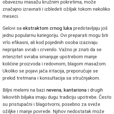
obaveznu masažu kružnim pokretima, može
značajno izravnati i izbledeti ožiljak tokom nekoliko
meseci.
Gelovi sa
ekstraktom crnog luka
predstavljaju još
jednu popularnu kategoriju. Ovi preparati mogu biti
vrlo efikasni, ali kod pojedinih osoba izazivaju
neprijatan svrab i crvenilo. Važno je znati da se
intenzitet svraba smanjuje upotrebom manje
količine proizvoda i redovnom, blagom masažom.
Ukoliko se pojavi jača iritacija, preporučuje se
prekid tretmana i konsultacija sa stručnjakom.
Biljni melemi na bazi
nevena
,
kantariona
i drugih
lekovitih biljaka imaju dugu tradiciju upotrebe. Često
su pristupačni i blagotvorni, posebno za sveže
ožiljke i manje povrede. Njihov nedostatak može