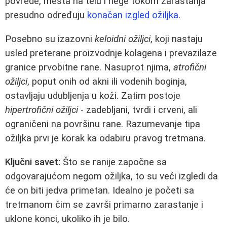
povrede, mesta na telu i nege tokom zarastanja
presudno određuju
konačan izgled ožiljka
.
Posebno su izazovni
keloidni ožiljci
, koji nastaju
usled preterane proizvodnje kolagena i prevazilaze
granice prvobitne rane. Nasuprot njima,
atrofični
ožiljci
, poput onih od akni ili vodenih boginja,
ostavljaju udubljenja u koži. Zatim postoje
hipertrofični ožiljci
- zadebljani, tvrdi i crveni, ali
ograničeni na površinu rane. Razumevanje tipa
ožiljka prvi je korak ka odabiru pravog tretmana.
Ključni savet:
Što se ranije započne sa
odgovarajućom negom ožiljka, to su veći izgledi da
će on biti jedva primetan. Idealno je početi sa
tretmanom čim se završi primarno zarastanje i
uklone konci, ukoliko ih je bilo.