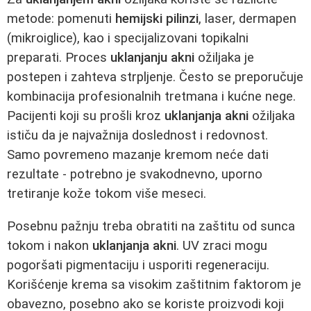
metode: pomenuti
hemijski pilinzi
, laser, dermapen
(mikroiglice), kao i specijalizovani topikalni
preparati. Proces
uklanjanju akni
ožiljaka je
postepen i zahteva strpljenje. Često se preporučuje
kombinacija profesionalnih tretmana i kućne nege.
Pacijenti koji su prošli kroz
uklanjanja akni
ožiljaka
ističu da je najvažnija doslednost i redovnost.
Samo povremeno mazanje kremom neće dati
rezultate - potrebno je svakodnevno, uporno
tretiranje kože tokom više meseci.
Posebnu pažnju treba obratiti na zaštitu od sunca
tokom i nakon
uklanjanja akni
. UV zraci mogu
pogoršati pigmentaciju i usporiti regeneraciju.
Korišćenje krema sa visokim zaštitnim faktorom je
obavezno, posebno ako se koriste proizvodi koji