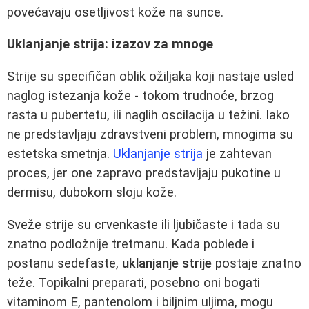
povećavaju osetljivost kože na sunce.
Uklanjanje strija: izazov za mnoge
Strije su specifičan oblik ožiljaka koji nastaje usled
naglog istezanja kože - tokom trudnoće, brzog
rasta u pubertetu, ili naglih oscilacija u težini. Iako
ne predstavljaju zdravstveni problem, mnogima su
estetska smetnja.
Uklanjanje strija
je zahtevan
proces, jer one zapravo predstavljaju pukotine u
dermisu, dubokom sloju kože.
Sveže strije su crvenkaste ili ljubičaste i tada su
znatno podložnije tretmanu. Kada poblede i
postanu sedefaste,
uklanjanje strije
postaje znatno
teže. Topikalni preparati, posebno oni bogati
vitaminom E, pantenolom i biljnim uljima, mogu