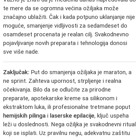
te mere da se ogromna većina ožiljaka može
značajno ublažiti. Čak i kada potpuno uklanjanje nije
moguće, smanjenje vidljivosti za sedamdeset do
osamdeset procenata je realan cilj. Svakodnevno
pojavljivanje novih preparata i tehnologija donosi
sve više nade.
Zaključak:
Put do smanjenja ožiljaka je maraton, a
ne sprint. Zahteva upornost, strpljenje i realna
očekivanja. Bilo da se odlučite za prirodne
preparate, apotekarske kreme sa silikonom i
ekstraktom luka, ili profesionalne tretmane poput
hemijskih pilinga
i
laserske epilacije
, ključ uspeha
leži u doslednosti. Nega ožiljka je svakodnevni ritual
koji se isplati. Uz pravilnu negu, adekvatnu zaštitu