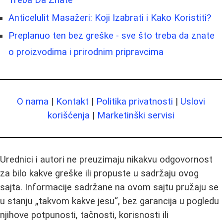
Anticelulit Masažeri: Koji Izabrati i Kako Koristiti?
Preplanuo ten bez greške - sve što treba da znate
o proizvodima i prirodnim pripravcima
O nama
|
Kontakt
|
Politika privatnosti
|
Uslovi
korišćenja
|
Marketinški servisi
Urednici i autori ne preuzimaju nikakvu odgovornost
za bilo kakve greške ili propuste u sadržaju ovog
sajta. Informacije sadržane na ovom sajtu pružaju se
u stanju „takvom kakve jesu“, bez garancija u pogledu
njihove potpunosti, tačnosti, korisnosti ili