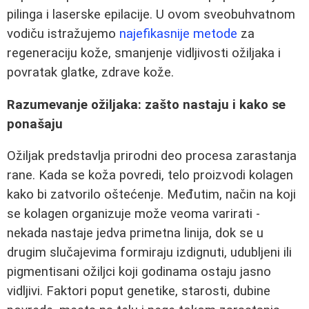
pilinga i laserske epilacije. U ovom sveobuhvatnom
vodiču istražujemo
najefikasnije metode
za
regeneraciju kože, smanjenje vidljivosti ožiljaka i
povratak glatke, zdrave kože.
Razumevanje ožiljaka: zašto nastaju i kako se
ponašaju
Ožiljak predstavlja prirodni deo procesa zarastanja
rane. Kada se koža povredi, telo proizvodi kolagen
kako bi zatvorilo oštećenje. Međutim, način na koji
se kolagen organizuje može veoma varirati -
nekada nastaje jedva primetna linija, dok se u
drugim slučajevima formiraju izdignuti, udubljeni ili
pigmentisani ožiljci koji godinama ostaju jasno
vidljivi. Faktori poput genetike, starosti, dubine