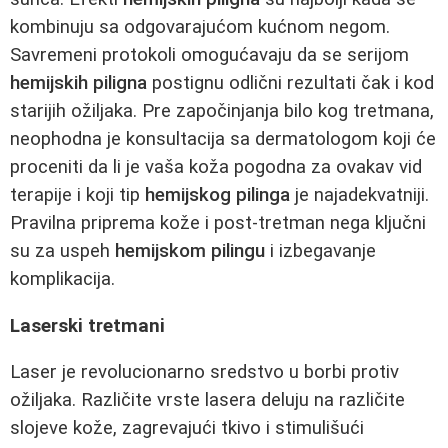
kombinuju sa odgovarajućom kućnom negom.
Savremeni protokoli omogućavaju da se serijom
hemijskih piligna
postignu odlični rezultati čak i kod
starijih ožiljaka. Pre započinjanja bilo kog tretmana,
neophodna je konsultacija sa dermatologom koji će
proceniti da li je vaša koža pogodna za ovakav vid
terapije i koji tip
hemijskog pilinga
je najadekvatniji.
Pravilna priprema kože i post-tretman nega ključni
su za uspeh
hemijskom pilingu
i izbegavanje
komplikacija.
Laserski tretmani
Laser je revolucionarno sredstvo u borbi protiv
ožiljaka. Različite vrste lasera deluju na različite
slojeve kože, zagrevajući tkivo i stimulišući