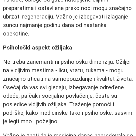
preparatima i ostavljene preko noći mogu značajno
ubrzati regeneraciju. Važno je izbegavati izlaganje
suncu najmanje godinu dana od nastanka
opekotine.
Psihološki aspekt ožiljaka
Ne treba zanemariti ni psihološku dimenziju. Ožiljci
na vidljivim mestima - licu, vratu, rukama - mogu
značajno uticati na samopouzdanje i kvalitet života.
Osećaj da vas svi gledaju, izbegavanje određene
odeće, pa čak i socijalno povlačenje, česte su
posledice vidljivih ožiljaka. Traženje pomoći i
podrške, kako medicinske tako i psihološke, sasvim
je legitimno i poželjno.
Važno je znati da je medicina danas napredovala do