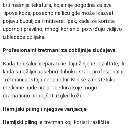
biti masnija tekstura, koja nije pogodna za sve
tipove kože, posebno na licu gde može izazvati
pojavu bubuljica i mitisera. Ipak, kada se koriste
uporno i pravilno, mnogi korisnici potvrđuju vidljivo
izbledeće ožiljaka.
Profesionalni tretmani za ozbiljnije slučajeve
Kada topikalni preparati ne daju željene rezultate, ili
kada su ožiljci posebno duboki i stari, profesionalni
tretmani postaju neophodni. Klinike za estetsku
medicine nude niz procedura koje mogu
dramatično poboljšati izgled kože.
Hemijski piling i njegove varijacije
Hemijski piling
je tretman koji koristi različite