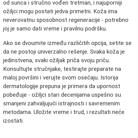
od sunca i stručno vođen tretman, i najuporniji
ožiljci mogu postati jedva primetni. Koža ima
neverovatnu sposobnost regeneracije - potrebno
joj je samo dati vreme i pravilnu podršku.
Ako se dvoumite između različitih opcija, setite se
da ne postoji univerzalno rešenje. Svaka koža je
jedinstvena, svaki ožiljak priča svoju priču.
Konsultujte stručnjake, testirajte preparate na
maloj površini i verujte svom osećaju. Istorija
dermatologije prepuna je primera da upornost
pobeđuje - ožiljci stari decenijama uspešno su
smanjeni zahvaljujući istrajnosti i savremenim
metodama. Uložite vreme i trud, i rezultati neće
izostati.