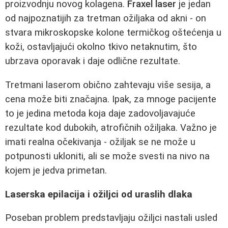
proizvodnju novog kolagena.
Fraxel laser
je jedan
od najpoznatijih za tretman ožiljaka od akni - on
stvara mikroskopske kolone termičkog oštećenja u
koži, ostavljajući okolno tkivo netaknutim, što
ubrzava oporavak i daje odlične rezultate.
Tretmani laserom obično zahtevaju više sesija, a
cena može biti značajna. Ipak, za mnoge pacijente
to je jedina metoda koja daje zadovoljavajuće
rezultate kod dubokih, atrofičnih ožiljaka. Važno je
imati realna očekivanja - ožiljak se ne može u
potpunosti ukloniti, ali se može svesti na nivo na
kojem je jedva primetan.
Laserska epilacija i ožiljci od uraslih dlaka
Poseban problem predstavljaju ožiljci nastali usled