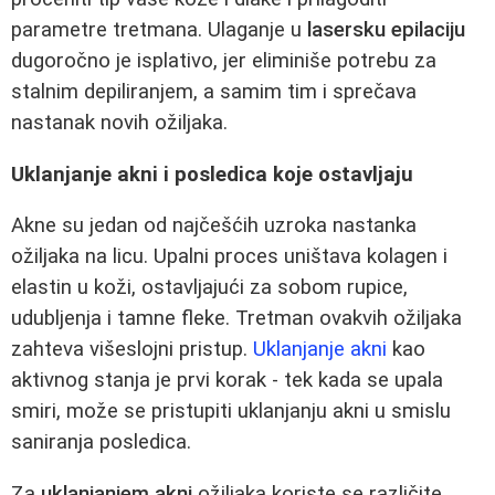
parametre tretmana. Ulaganje u
lasersku epilaciju
dugoročno je isplativo, jer eliminiše potrebu za
stalnim depiliranjem, a samim tim i sprečava
nastanak novih ožiljaka.
Uklanjanje akni i posledica koje ostavljaju
Akne su jedan od najčešćih uzroka nastanka
ožiljaka na licu. Upalni proces uništava kolagen i
elastin u koži, ostavljajući za sobom rupice,
udubljenja i tamne fleke. Tretman ovakvih ožiljaka
zahteva višeslojni pristup.
Uklanjanje akni
kao
aktivnog stanja je prvi korak - tek kada se upala
smiri, može se pristupiti uklanjanju akni u smislu
saniranja posledica.
Za
uklanjanjem akni
ožiljaka koriste se različite