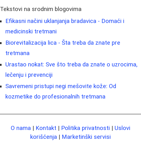
Tekstovi na srodnim blogovima
Efikasni načini uklanjanja bradavica - Domaći i
medicinski tretmani
Biorevitalizacija lica - Šta treba da znate pre
tretmana
Urastao nokat: Sve što treba da znate o uzrocima,
lečenju i prevenciji
Savremeni pristupi negi mešovite kože: Od
kozmetike do profesionalnih tretmana
O nama
|
Kontakt
|
Politika privatnosti
|
Uslovi
korišćenja
|
Marketinški servisi