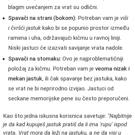
blagim uvećanjem za vrat su odlični.
Spavači na strani (bokom):
Potreban vam je
viši
i čvršći jastuk
kako bi se popunio prostor između
ramena i uha, održavajući kičmu u ravnoj liniji.
Niski jastuci će izazvati savijanje vrata nadole.
Spavači na stomaku:
Ovo je najproblematičniji
položaj za kičmu. Potreban vam je
veoma nizak i
mekan jastuk
, ili čak spavanje bez jastuka, kako
se vrat ne bi neprirodno izvijao. Jastuci od
seckane memorijske pene su često preporučeni.
Kao što jedna iskusna korisnica savetuje:
"Najbitnije
je da kad kupuješ jastuk pratiš da li ima 'rupu' ispod
vrata. Vrat mora da leži na jastuku, a ne da visi u