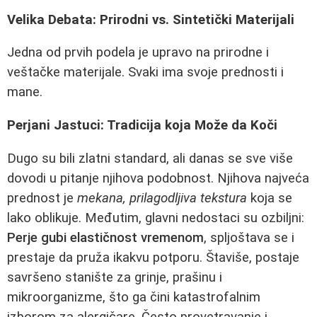
Velika Debata: Prirodni vs. Sintetički Materijali
Jedna od prvih podela je upravo na prirodne i
veštačke materijale. Svaki ima svoje prednosti i
mane.
Perjani Jastuci: Tradicija koja Može da Koči
Dugo su bili zlatni standard, ali danas se sve više
dovodi u pitanje njihova podobnost. Njihova najveća
prednost je
mekana, prilagodljiva tekstura
koja se
lako oblikuje. Međutim, glavni nedostaci su ozbiljni:
Perje gubi elastičnost vremenom
, spljoštava se i
prestaje da pruža ikakvu potporu. Štaviše, postaje
savršeno stanište za grinje, prašinu i
mikroorganizme, što ga čini katastrofalnim
izborom za alergičare. Često provetravanje i