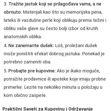
Tražite jastuk koji se prilagođava vama, a ne
obrnuto:
Materijali kao što su memorijska pena,
lateks ili vazdušne perle koji oblikuju prema težini i
obliku vaše glave su često bolji izbor od krutih
anatomskih oblika.
Ne zanemarite dušek:
Loš, proležani dušek
može poništiti efekat dobrog jastuka. Ponekad je
potrebno zameniti oba.
Probajte pre kupovine:
Ako je ikako moguće,
potražite prodavnice ili apoteke koje imaju probne
primerke. Lezite na nekoliko minuta u položaju u
kom obično zaspete.
Praktični Saveti za Kupovinu i Održavanje