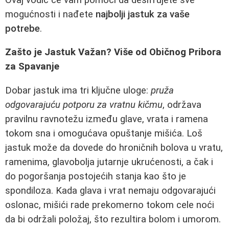
mogućnosti i nađete
najbolji jastuk za vaše
potrebe
.
Zašto je Jastuk Važan? Više od Običnog Pribora
za Spavanje
Dobar jastuk ima tri ključne uloge:
pruža
odgovarajuću potporu za vratnu kičmu
, održava
pravilnu ravnotežu između glave, vrata i ramena
tokom sna i omogućava opuštanje mišića. Loš
jastuk može da dovede do hroničnih bolova u vratu,
ramenima, glavobolja jutarnje ukrućenosti, a čak i
do pogoršanja postojećih stanja kao što je
spondiloza. Kada glava i vrat nemaju odgovarajući
oslonac, mišići rade prekomerno tokom cele noći
da bi održali položaj, što rezultira bolom i umorom.