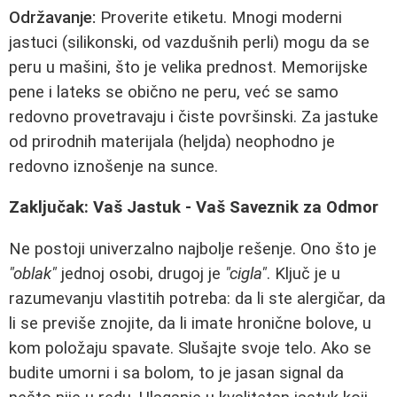
Održavanje:
Proverite etiketu. Mnogi moderni
jastuci (silikonski, od vazdušnih perli) mogu da se
peru u mašini, što je velika prednost. Memorijske
pene i lateks se obično ne peru, već se samo
redovno provetravaju i čiste površinski. Za jastuke
od prirodnih materijala (heljda) neophodno je
redovno iznošenje na sunce.
Zaključak: Vaš Jastuk - Vaš Saveznik za Odmor
Ne postoji univerzalno najbolje rešenje. Ono što je
"oblak"
jednoj osobi, drugoj je
"cigla"
. Ključ je u
razumevanju vlastitih potreba: da li ste alergičar, da
li se previše znojite, da li imate hronične bolove, u
kom položaju spavate. Slušajte svoje telo. Ako se
budite umorni i sa bolom, to je jasan signal da