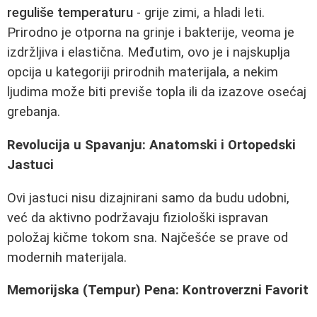
reguliše temperaturu
- grije zimi, a hladi leti.
Prirodno je otporna na grinje i bakterije, veoma je
izdržljiva i elastična. Međutim, ovo je i najskuplja
opcija u kategoriji prirodnih materijala, a nekim
ljudima može biti previše topla ili da izazove osećaj
grebanja.
Revolucija u Spavanju: Anatomski i Ortopedski
Jastuci
Ovi jastuci nisu dizajnirani samo da budu udobni,
već da aktivno podržavaju fiziološki ispravan
položaj kičme tokom sna. Najčešće se prave od
modernih materijala.
Memorijska (Tempur) Pena: Kontroverzni Favorit