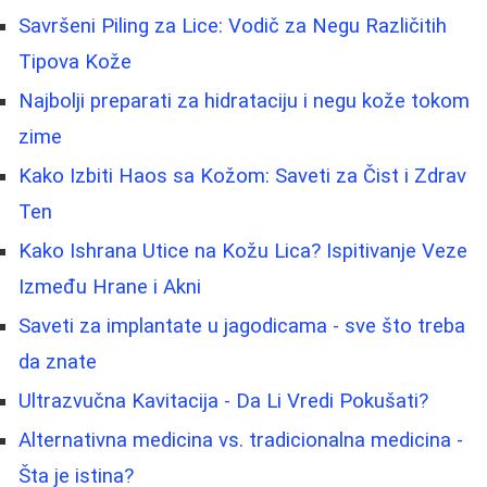
Savršeni Piling za Lice: Vodič za Negu Različitih
Tipova Kože
Najbolji preparati za hidrataciju i negu kože tokom
zime
Kako Izbiti Haos sa Kožom: Saveti za Čist i Zdrav
Ten
Kako Ishrana Utice na Kožu Lica? Ispitivanje Veze
Između Hrane i Akni
Saveti za implantate u jagodicama - sve što treba
da znate
Ultrazvučna Kavitacija - Da Li Vredi Pokušati?
Alternativna medicina vs. tradicionalna medicina -
Šta je istina?