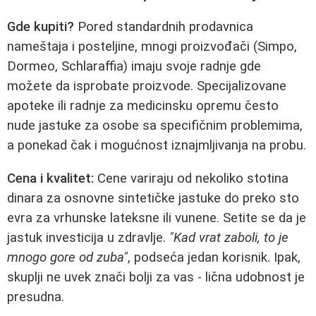
Gde kupiti?
Pored standardnih prodavnica
nameštaja i posteljine, mnogi proizvođači (Simpo,
Dormeo, Schlaraffia) imaju svoje radnje gde
možete da isprobate proizvode. Specijalizovane
apoteke ili radnje za medicinsku opremu često
nude jastuke za osobe sa specifičnim problemima,
a ponekad čak i mogućnost iznajmljivanja na probu.
Cena i kvalitet:
Cene variraju od nekoliko stotina
dinara za osnovne sintetičke jastuke do preko sto
evra za vrhunske lateksne ili vunene. Setite se da je
jastuk investicija u zdravlje.
"Kad vrat zaboli, to je
mnogo gore od zuba"
, podseća jedan korisnik. Ipak,
skuplji ne uvek znači bolji za vas - lična udobnost je
presudna.