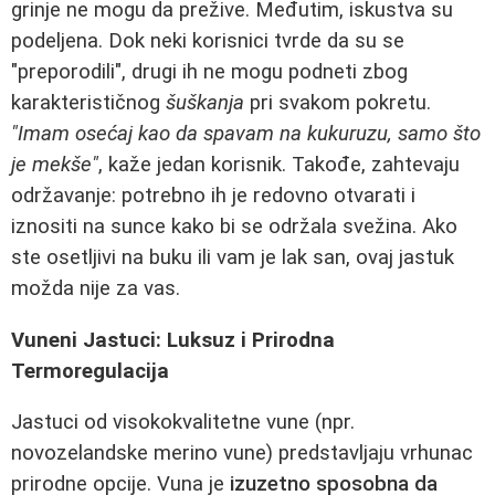
grinje ne mogu da prežive. Međutim, iskustva su
podeljena. Dok neki korisnici tvrde da su se
"preporodili", drugi ih ne mogu podneti zbog
karakterističnog
šuškanja
pri svakom pokretu.
"Imam osećaj kao da spavam na kukuruzu, samo što
je mekše"
, kaže jedan korisnik. Takođe, zahtevaju
održavanje: potrebno ih je redovno otvarati i
iznositi na sunce kako bi se održala svežina. Ako
ste osetljivi na buku ili vam je lak san, ovaj jastuk
možda nije za vas.
Vuneni Jastuci: Luksuz i Prirodna
Termoregulacija
Jastuci od visokokvalitetne vune (npr.
novozelandske merino vune) predstavljaju vrhunac
prirodne opcije. Vuna je
izuzetno sposobna da