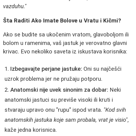
vazduhu."
Šta Raditi Ako Imate Bolove u Vratu i Kičmi?
Ako se budite sa ukočenim vratom, glavoboljom ili
bolom u ramenima, vaš jastuk je verovatno glavni
krivac. Evo nekoliko saveta iz iskustava korisnika:
Izbegavajte perjane jastuke:
Oni su najčešći
uzrok problema jer ne pružaju potporu.
Anatomski nije uvek sinonim za dobar:
Neki
anatomski jastuci su previše visoki ili kruti i
stvaraju upravo onu "rupu" ispod vrata.
"Kod svih
anatomskih jastuka koje sam probala, vrat je visio"
,
kaže jedna korisnica.