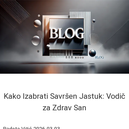
Kako Izabrati Savršen Jastuk: Vodič
za Zdrav San
Radeta Vitić
2026-03-03