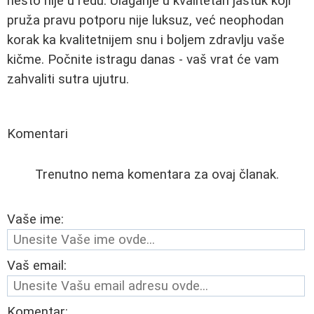
nešto nije u redu. Ulaganje u kvalitetan jastuk koji
pruža pravu potporu nije luksuz, već neophodan
korak ka kvalitetnijem snu i boljem zdravlju vaše
kičme. Počnite istragu danas - vaš vrat će vam
zahvaliti sutra ujutru.
Komentari
Trenutno nema komentara za ovaj članak.
Vaše ime:
Vaš email:
Komentar: