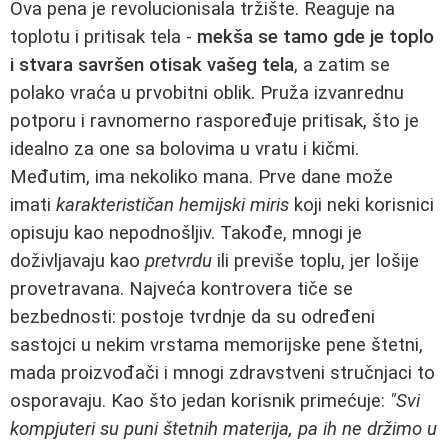
Ova pena je revolucionisala tržište. Reaguje na
toplotu i pritisak tela -
mekša se tamo gde je toplo
i stvara savršen otisak vašeg tela
, a zatim se
polako vraća u prvobitni oblik. Pruža izvanrednu
potporu i ravnomerno raspoređuje pritisak, što je
idealno za one sa bolovima u vratu i kičmi.
Međutim, ima nekoliko mana. Prve dane može
imati
karakterističan hemijski miris
koji neki korisnici
opisuju kao nepodnošljiv. Takođe, mnogi je
doživljavaju kao
pretvrdu
ili previše toplu, jer lošije
provetravana. Najveća kontrovera tiče se
bezbednosti: postoje tvrdnje da su određeni
sastojci u nekim vrstama memorijske pene štetni,
mada proizvođači i mnogi zdravstveni stručnjaci to
osporavaju. Kao što jedan korisnik primećuje:
"Svi
kompjuteri su puni štetnih materija, pa ih ne držimo u