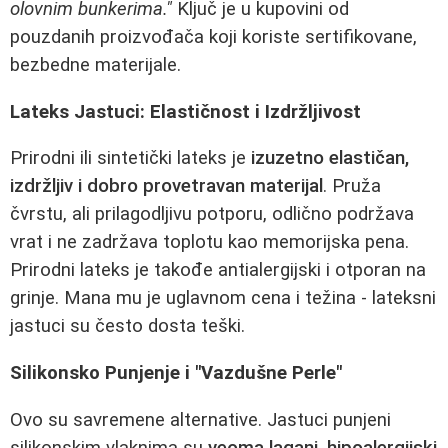
olovnim bunkerima."
Ključ je u kupovini od
pouzdanih proizvođača koji koriste sertifikovane,
bezbedne materijale.
Lateks Jastuci: Elastičnost i Izdržljivost
Prirodni ili sintetički lateks je
izuzetno elastičan,
izdržljiv i dobro provetravan materijal
. Pruža
čvrstu, ali prilagodljivu potporu, odlično podržava
vrat i ne zadržava toplotu kao memorijska pena.
Prirodni lateks je takođe antialergijski i otporan na
grinje. Mana mu je uglavnom cena i težina - lateksni
jastuci su često dosta teški.
Silikonsko Punjenje i "Vazdušne Perle"
Ovo su savremene alternative. Jastuci punjeni
silikonskim vlaknima su
veoma lagani, hipoalergijski