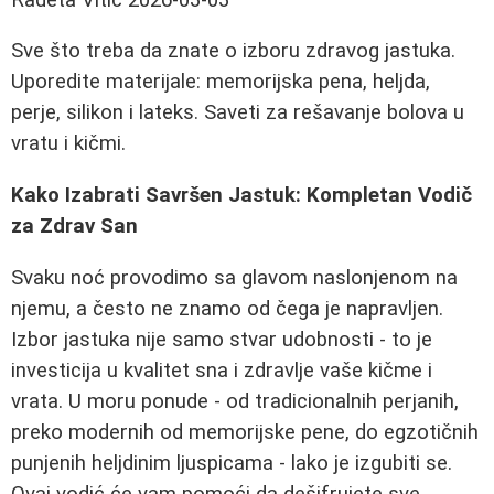
Sve što treba da znate o izboru zdravog jastuka.
Uporedite materijale: memorijska pena, heljda,
perje, silikon i lateks. Saveti za rešavanje bolova u
vratu i kičmi.
Kako Izabrati Savršen Jastuk: Kompletan Vodič
za Zdrav San
Svaku noć provodimo sa glavom naslonjenom na
njemu, a često ne znamo od čega je napravljen.
Izbor jastuka nije samo stvar udobnosti - to je
investicija u kvalitet sna i zdravlje vaše kičme i
vrata. U moru ponude - od tradicionalnih perjanih,
preko modernih od memorijske pene, do egzotičnih
punjenih heljdinim ljuspicama - lako je izgubiti se.
Ovaj vodić će vam pomoći da dešifrujete sve