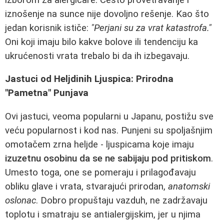
iznošenje na sunce nije dovoljno rešenje. Kao što
jedan korisnik ističe:
"Perjani su za vrat katastrofa."
Oni koji imaju bilo kakve bolove ili tendenciju ka
ukrućenosti vrata trebalo bi da ih izbegavaju.
Jastuci od Heljdinih Ljuspica: Prirodna
"Pametna" Punjava
Ovi jastuci, veoma popularni u Japanu, postižu sve
veću popularnost i kod nas. Punjeni su spoljašnjim
omotačem zrna heljde - ljuspicama koje imaju
izuzetnu osobinu da se ne sabijaju pod pritiskom
.
Umesto toga, one se pomeraju i prilagođavaju
obliku glave i vrata, stvarajući prirodan,
anatomski
oslonac
. Dobro propuštaju vazduh, ne zadržavaju
toplotu i smatraju se antialergijskim, jer u njima