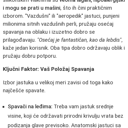
i mogu se prati u mašini
, što ih čini praktičnim
izborom. "Vazdušni" ili "aeropedik" jastuci, punjeni
milionima sitnih vazdušnih perli, pružaju osećaj
spavanja na oblaku i izuzetno dobro se
prilagođavaju.
"Osećaj je fantastičan, kao da lebdis"
,
kaže jedan korisnik. Oba tipa dobro održavaju oblik i
pružaju dobru potporu.
Ključni Faktor: Vaš Položaj Spavanja
Izbor jastuka u velikoj meri zavisi od toga kako
najčešće spavate.
Spavači na leđima:
Treba vam jastuk srednje
visine, koji će održavati prirodni krivulju vrata bez
podizanja glave previsoko. Anatomski jastuci sa