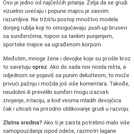
Ovo je jedno od najčešćih pitanja. Želja da se grudi
vizuelno uvećaju i popune majicu je sasvim
razumljiva. Na tržištu postoji mnoštvo modela
donjeg rublja koji to omogućavaju:
push-up
brusevi
sa sunđerićima, topovi sa tankim punjenjem,
sportske majice sa ugrađenom korpom.
Međutim, mnoge žene i devojke koje su prošle kroz
to savetuju
oprez
. Ako do sada nisi nosila ništa, a
odjednom se pojaviš sa punim dekolteom, to može
privući pažnju i možda još više komentara. Takođe,
neudobni ili preveliki sunđeri mogu izazvati
znojenje, iritaciju, a kod veoma mladih devojčica
čak i uticati na prirodno oblikovanje grudi u razvoju.
Zlatna sredina?
Ako ti je zaista potrebno malo više
samopouzdanja ispod odeće, razmotri lagane