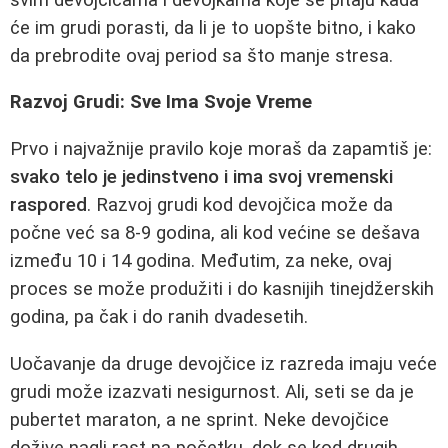
će im grudi porasti, da li je to uopšte bitno, i kako
da prebrodite ovaj period sa što manje stresa.
Razvoj Grudi: Sve Ima Svoje Vreme
Prvo i najvažnije pravilo koje moraš da zapamtiš je:
svako telo je jedinstveno i ima svoj vremenski
raspored
. Razvoj grudi kod devojčica može da
počne već sa 8-9 godina, ali kod većine se dešava
između 10 i 14 godina. Međutim, za neke, ovaj
proces se može produžiti i do kasnijih tinejdžerskih
godina, pa čak i do ranih dvadesetih.
Uočavanje da druge devojčice iz razreda imaju veće
grudi može izazvati nesigurnost. Ali, seti se da je
pubertet maraton, a ne sprint. Neke devojčice
dožive nagli rast na početku, dok se kod drugih