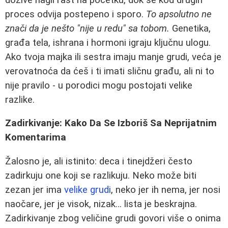
proces odvija postepeno i sporo.
To apsolutno ne
znači da je nešto "nije u redu" sa tobom.
Genetika,
građa tela, ishrana i hormoni igraju ključnu ulogu.
Ako tvoja majka ili sestra imaju manje grudi, veća je
verovatnoća da ćeš i ti imati sličnu građu, ali ni to
nije pravilo - u porodici mogu postojati velike
razlike.
Zadirkivanje: Kako Da Se Izboriš Sa Neprijatnim
Komentarima
Žalosno je, ali istinito: deca i tinejdžeri često
zadirkuju one koji se razlikuju. Neko može biti
zezan jer ima
velike grudi
, neko jer ih nema, jer nosi
naočare, jer je visok, nizak… lista je beskrajna.
Zadirkivanje zbog veličine grudi govori više o onima