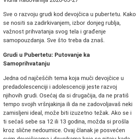
Sve o razvoju grudi kod devojčica u pubertetu. Kako
se nositi sa zadirkivanjem, izbor donjeg rublja,
važnost prihvatanja svog tela i građenje
samopouzdanja. Sve što treba da znaš.
Grudi u Pubertetu: Putovanje ka
Samoprihvatanju
Jedna od najčešćih tema koja muči devojčice u
predadolescenciji i adolescenciji jeste razvoj
njihovih grudi. Osećaj da si drugačija, da ne pratiš
tempo svojih vršnjakinja ili da ne zadovoljavaš neki
zamisljeni ideal, može biti izuzetno težak. Ako se i
ti sećaš sebe sa 12 ili 13 godina, možda si prošla
kroz slične nedoumice. Ovaj članak je posvećen
svim devojčicama i devojkama koje se pitaju kada