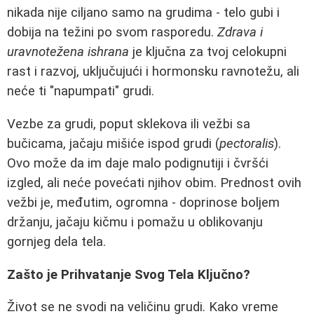
nikada nije ciljano samo na grudima - telo gubi i
dobija na težini po svom rasporedu.
Zdrava i
uravnotežena ishrana
je ključna za tvoj celokupni
rast i razvoj, uključujući i hormonsku ravnotežu, ali
neće ti "napumpati" grudi.
Vezbe za grudi, poput sklekova ili vežbi sa
bučicama, jačaju mišiće ispod grudi (
pectoralis
).
Ovo može da im daje malo podignutiji i čvršći
izgled, ali neće povećati njihov obim. Prednost ovih
vežbi je, međutim, ogromna - doprinose boljem
držanju, jačaju kičmu i pomažu u oblikovanju
gornjeg dela tela.
Zašto je Prihvatanje Svog Tela Ključno?
Život se ne svodi na veličinu grudi. Kako vreme