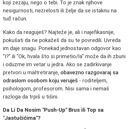
koji zezaju, nego o tebi. To je znak njihove
nesigurnosti, nezrelosti ili želje da se istaknu na
tuđ račun.
Kako da reaguješ? Najteže je, ali i najefikasnije,
pokušati da ne pokažeš da su te povredili. Uvreda
im daje snagu. Ponekad jednostavan odgovor kao
"I?" ili "Ok, hvala što si primetio/la" može da ih zbuni
i oduzme im vetar u jedra. Ako se zadirkivanje
pretvori u maltretiranje,
obavezno razgovaraj sa
odraslom osobom koju veruješ
- roditeljem,
psihologom, profesorom. Nisi sama i nemaš
razloga da trpiš u tišini.
Da Li Da Nosim "Push-Up" Brus ili Top sa
"Jastučićima"?