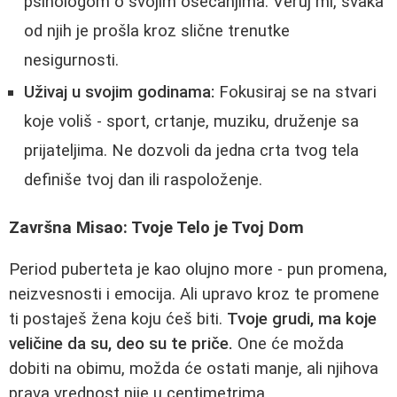
psihologom o svojim osećanjima. Veruj mi, svaka
od njih je prošla kroz slične trenutke
nesigurnosti.
Uživaj u svojim godinama:
Fokusiraj se na stvari
koje voliš - sport, crtanje, muziku, druženje sa
prijateljima. Ne dozvoli da jedna crta tvog tela
definiše tvoj dan ili raspoloženje.
Završna Misao: Tvoje Telo je Tvoj Dom
Period puberteta je kao olujno more - pun promena,
neizvesnosti i emocija. Ali upravo kroz te promene
ti postaješ žena koju ćeš biti.
Tvoje grudi, ma koje
veličine da su, deo su te priče.
One će možda
dobiti na obimu, možda će ostati manje, ali njihova
prava vrednost nije u centimetrima.