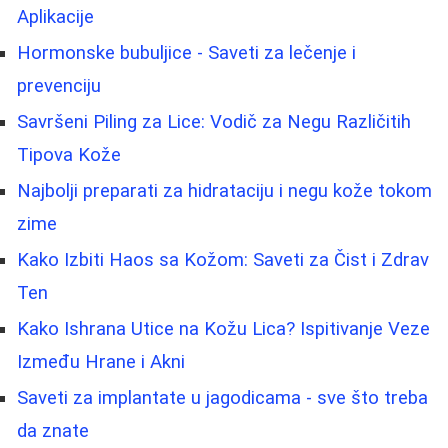
Aplikacije
Hormonske bubuljice - Saveti za lečenje i
prevenciju
Savršeni Piling za Lice: Vodič za Negu Različitih
Tipova Kože
Najbolji preparati za hidrataciju i negu kože tokom
zime
Kako Izbiti Haos sa Kožom: Saveti za Čist i Zdrav
Ten
Kako Ishrana Utice na Kožu Lica? Ispitivanje Veze
Između Hrane i Akni
Saveti za implantate u jagodicama - sve što treba
da znate