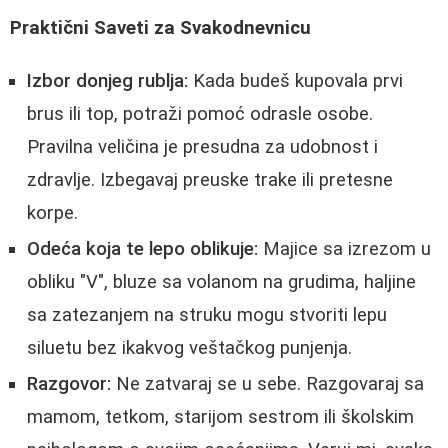
Praktični Saveti za Svakodnevnicu
Izbor donjeg rublja:
Kada budeš kupovala prvi
brus ili top, potraži pomoć odrasle osobe.
Pravilna veličina je presudna za udobnost i
zdravlje. Izbegavaj preuske trake ili pretesne
korpe.
Odeća koja te lepo oblikuje:
Majice sa izrezom u
obliku "V", bluze sa volanom na grudima, haljine
sa zatezanjem na struku mogu stvoriti lepu
siluetu bez ikakvog veštačkog punjenja.
Razgovor:
Ne zatvaraj se u sebe. Razgovaraj sa
mamom, tetkom, starijom sestrom ili školskim