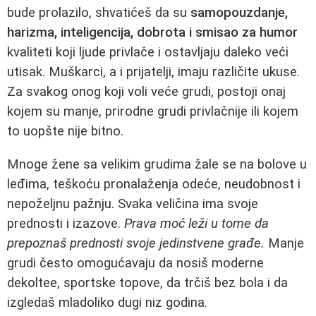
bude prolazilo, shvatićeš da su
samopouzdanje,
harizma, inteligencija, dobrota i smisao za humor
kvaliteti koji ljude privlače i ostavljaju daleko veći
utisak. Muškarci, a i prijatelji, imaju različite ukuse.
Za svakog onog koji voli veće grudi, postoji onaj
kojem su manje, prirodne grudi privlačnije ili kojem
to uopšte nije bitno.
Mnoge žene sa velikim grudima žale se na bolove u
leđima, teškoću pronalaženja odeće, neudobnost i
nepoželjnu pažnju. Svaka veličina ima svoje
prednosti i izazove.
Prava moć leži u tome da
prepoznaš prednosti svoje jedinstvene građe.
Manje
grudi često omogućavaju da nosiš moderne
dekoltee, sportske topove, da trčiš bez bola i da
izgledaš mladoliko dugi niz godina.