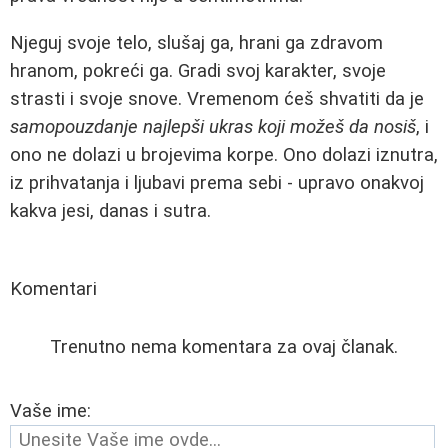
Njeguj svoje telo, slušaj ga, hrani ga zdravom
hranom, pokreći ga. Gradi svoj karakter, svoje
strasti i svoje snove. Vremenom ćeš shvatiti da je
samopouzdanje najlepši ukras koji možeš da nosiš
, i
ono ne dolazi u brojevima korpe. Ono dolazi iznutra,
iz prihvatanja i ljubavi prema sebi - upravo onakvoj
kakva jesi, danas i sutra.
Komentari
Trenutno nema komentara za ovaj članak.
Vaše ime: