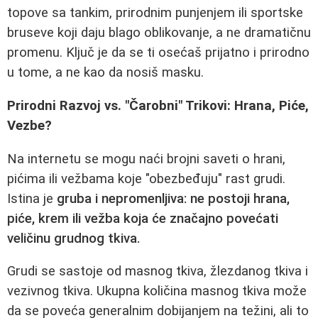
topove sa tankim, prirodnim punjenjem ili sportske
bruseve koji daju blago oblikovanje, a ne dramatičnu
promenu. Ključ je da se ti osećaš prijatno i prirodno
u tome, a ne kao da nosiš masku.
Prirodni Razvoj vs. "Čarobni" Trikovi: Hrana, Piće,
Vezbe?
Na internetu se mogu naći brojni saveti o hrani,
pićima ili vežbama koje "obezbeđuju" rast grudi.
Istina je
gruba i nepromenljiva: ne postoji hrana,
piće, krem ili vežba koja će značajno povećati
veličinu grudnog tkiva.
Grudi se sastoje od masnog tkiva, žlezdanog tkiva i
vezivnog tkiva. Ukupna količina masnog tkiva može
da se poveća generalnim dobijanjem na težini, ali to