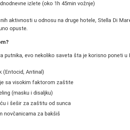
jednodnevne izlete (oko 1h 45min vožnje)
nih aktivnosti u odnosu na druge hotele, Stella Di Mar
puno opuste.
bom?
 putnika, evo nekoliko saveta šta je korisno poneti u 
(Entocid, Antinal)
e sa visokim faktorom zaštite
ing (masku i disaljku)
ću i šešir za zaštitu od sunca
m novčanicama za bakšiš