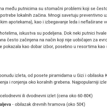
a među putnicima su stomačni problemi koji se često 
potrebe lokalnih začina. Mnogi savetuju preventivno u
kim apotekama), kao i izbegavanje leda i neflaširane v
 hotelima, iskustva su podeljena. Dok neki putnici hva
rana često začinjena na način koji nije uobičajen za evro
 se pokazala kao dobar izbor, posebno u resortima kao š
ponudu izleta, od posete piramidama u Gizi i obilaska 
nja i ronjenja oko koralnih grebena. Najpopularniji izle
 celodnevni ili dvodnevni izlet (cena oko 60-80€)
aljeva
- obilazak drevnih hramova (oko 50€)