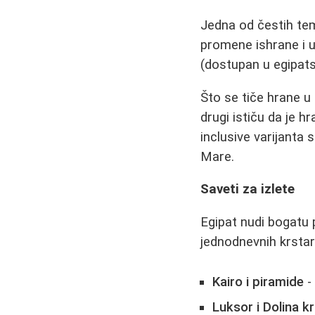
Jedna od čestih tem
promene ishrane i u
(dostupan u egipats
Što se tiče hrane u
drugi ističu da je h
inclusive varijanta
Mare.
Saveti za izlete
Egipat nudi bogatu 
jednodnevnih krstare
Kairo i piramide
-
Luksor i Dolina kr