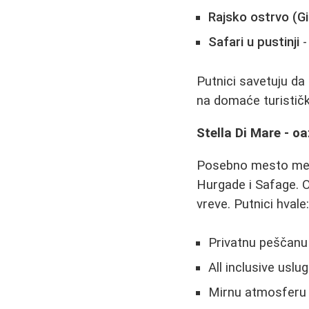
Rajsko ostrvo (Gi
Safari u pustinji
-
Putnici savetuju da
na domaće turistič
Stella Di Mare - o
Posebno mesto međ
Hurgade i Safage. O
vreve. Putnici hvale
Privatnu peščanu
All inclusive uslu
Mirnu atmosferu