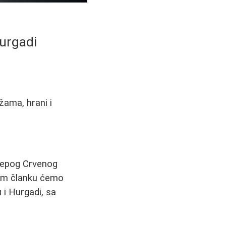
Hurgadi
žama, hrani i
elepog Crvenog
vom članku ćemo
 i Hurgadi, sa