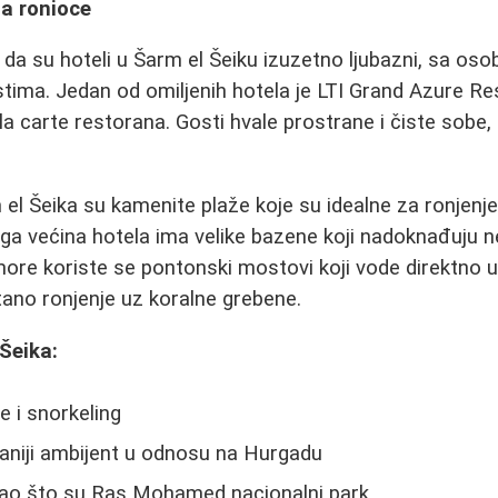
za ronioce
 da su hoteli u Šarm el Šeiku izuzetno ljubazni, sa oso
stima. Jedan od omiljenih hotela je LTI Grand Azure Res
 la carte restorana. Gosti hvale prostrane i čiste sobe, 
 el Šeika su kamenite plaže koje su idealne za ronjenj
ga većina hotela ima velike bazene koji nadoknađuju 
more koriste se pontonski mostovi koji vode direktno 
o ronjenje uz koralne grebene.
Šeika:
e i snorkeling
visaniji ambijent u odnosu na Hurgadu
 kao što su Ras Mohamed nacionalni park