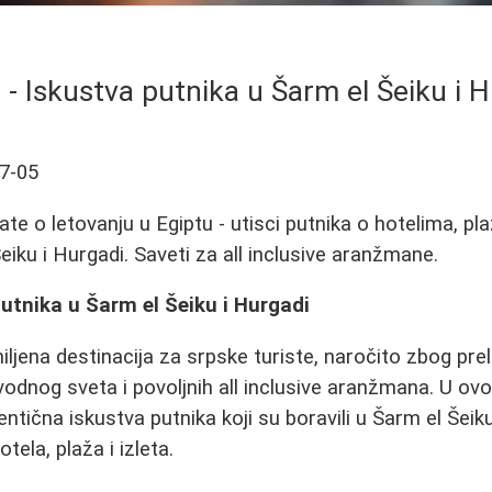
 - Iskustva putnika u Šarm el Šeiku i 
7-05
te o letovanju u Egiptu - utisci putnika o hotelima, pla
eiku i Hurgadi. Saveti za all inclusive aranžmane.
putnika u Šarm el Šeiku i Hurgadi
iljena destinacija za srpske turiste, naročito zbog pr
odnog sveta i povoljnih all inclusive aranžmana. U o
ntična iskustva putnika koji su boravili u Šarm el Šeiku
tela, plaža i izleta.