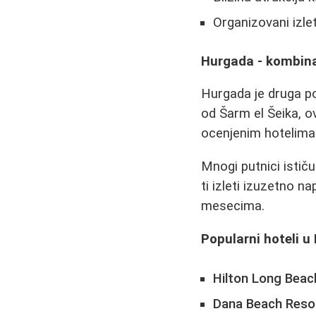
Organizovani izle
Hurgada - kombinac
Hurgada je druga po
od Šarm el Šeika, o
ocenjenim hotelima
Mnogi putnici ističu
ti izleti izuzetno n
mesecima.
Popularni hoteli u
Hilton Long Beac
Dana Beach Reso