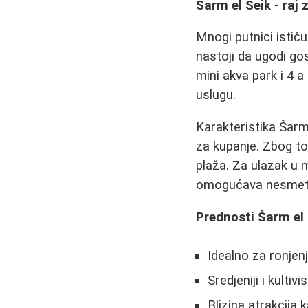
Šarm el Šeik - raj 
Mnogi putnici ističu
nastoji da ugodi go
mini akva park i 4 a
uslugu.
Karakteristika Šarm
za kupanje. Zbog to
plaža. Za ulazak u 
omogućava nesmetan
Prednosti Šarm el 
Idealno za ronjenj
Sredjeniji i kulti
Blizina atrakcija