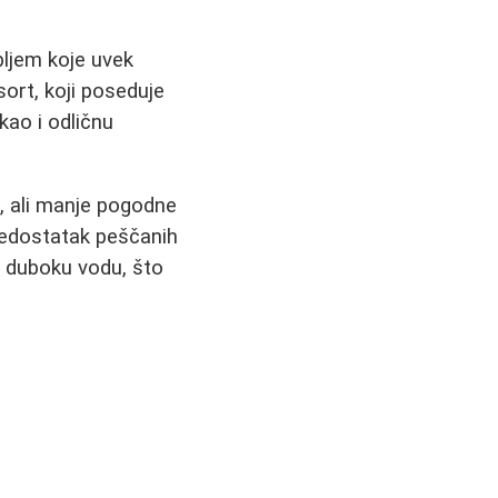
bljem koje uvek
ort, koji poseduje
kao i odličnu
e, ali manje pogodne
nedostatak peščanih
u duboku vodu, što