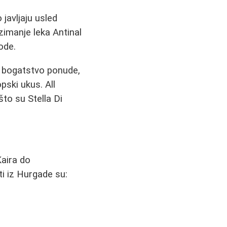
javljaju usled
zimanje leka Antinal
ode.
le bogatstvo ponude,
pski ukus. All
to su Stella Di
Kaira do
ti iz Hurgade su: