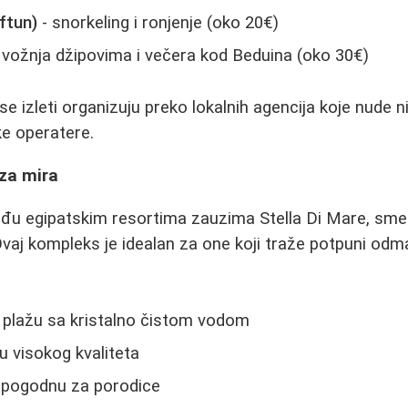
ftun)
- snorkeling i ronjenje (oko 20€)
 vožnja džipovima i večera kod Beduina (oko 30€)
 se izleti organizuju preko lokalnih agencija koje nude
ke operatere.
aza mira
u egipatskim resortima zauzima Stella Di Mare, sm
vaj kompleks je idealan za one koji traže potpuni od
:
 plažu sa kristalno čistom vodom
gu visokog kvaliteta
 pogodnu za porodice