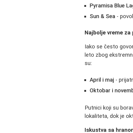
Pyramisa Blue L
Sun & Sea
- povo
Najbolje vreme za
Iako se često govor
leto zbog ekstremni
su:
April i maj
- prija
Oktobar i novem
Putnici koji su borav
lokaliteta, dok je o
Iskustva sa hrano