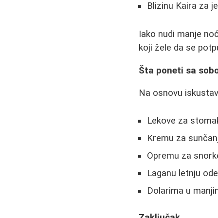
Blizinu Kaira za 
Iako nudi manje noć
koji žele da se pot
Šta poneti sa so
Na osnovu iskustava
Lekove za stomak 
Kremu za sunčanj
Opremu za snorkel
Laganu letnju ode
Dolarima u manji
Zaključak