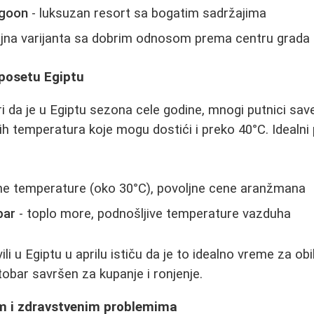
agoon
- luksuzan resort sa bogatim sadržajima
ljna varijanta sa dobrim odnosom prema centru grada
 posetu Egiptu
i da je u Egiptu sezona cele godine, mnogi putnici sav
h temperatura koje mogu dostići i preko 40°C. Idealni 
tne temperature (oko 30°C), povoljne cene aranžmana
bar
- toplo more, podnošljive temperature vazduha
ili u Egiptu u aprilu ističu da je to idealno vreme za obi
ktobar savršen za kupanje i ronjenje.
m i zdravstvenim problemima