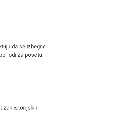
etuju da se izbegne
periodi za posetu
lazak istorijskih