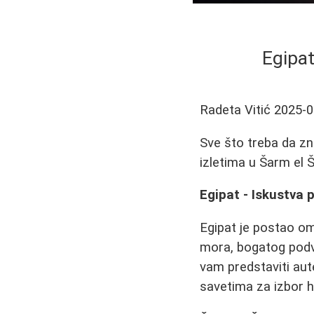
Egipat
Radeta Vitić
2025-0
Sve što treba da zna
izletima u Šarm el Š
Egipat - Iskustva 
Egipat je postao om
mora, bogatog podv
vam predstaviti aute
savetima za izbor ho