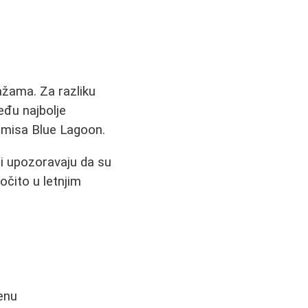
ažama. Za razliku
eđu najbolje
amisa Blue Lagoon.
li upozoravaju da su
ročito u letnjim
enu