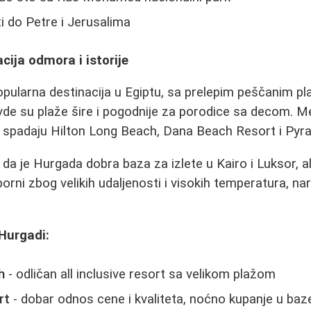
ti do Petre i Jerusalima
ija odmora i istorije
pularna destinacija u Egiptu, sa prelepim peščanim pl
vde su plaže šire i pogodnije za porodice sa decom. M
 spadaju Hilton Long Beach, Dana Beach Resort i Pyr
 da je Hurgada dobra baza za izlete u Kairo i Luksor, a
aporni zbog velikih udaljenosti i visokih temperatura, na
 Hurgadi:
h
- odličan all inclusive resort sa velikom plažom
rt
- dobar odnos cene i kvaliteta, noćno kupanje u baz