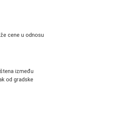
 niže cene u odnosu
eštena između
mak od gradske