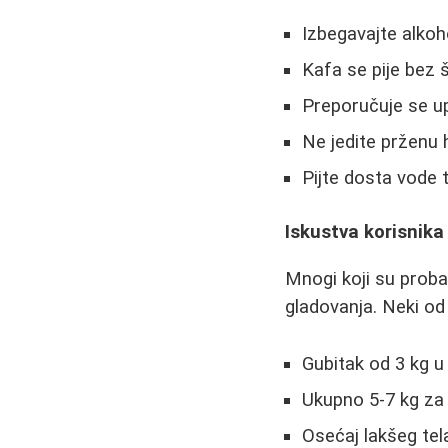
Izbegavajte alkoh
Kafa se pije bez 
Preporučuje se up
Ne jedite prženu h
Pijte dosta vode
Iskustva korisnika
Mnogi koji su probali
gladovanja. Neki od 
Gubitak od 3 kg u 
Ukupno 5-7 kg za 
Osećaj lakšeg tel