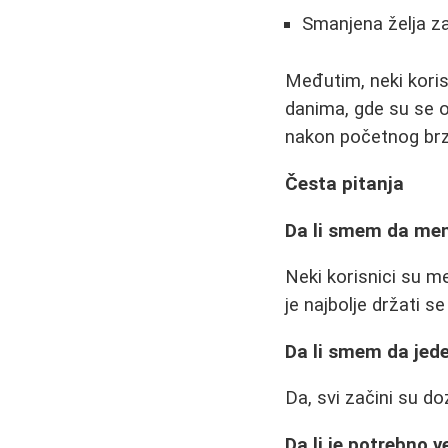
Smanjena želja za
Međutim, neki kori
danima, gde su se os
nakon početnog brzog
Česta pitanja
Da li smem da me
Neki korisnici su men
je najbolje držati se
Da li smem da jed
Da, svi začini su do
Da li je potrebno v