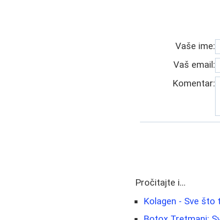
Vaše ime:
Vaš email:
Komentar:
Pročitajte i...
Kolagen - Sve što 
Botox Tretmani: Sv