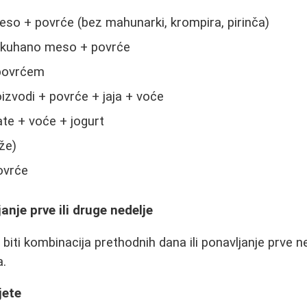
o + povrće (bez mahunarki, krompira, pirinča)
i kuhano meso + povrće
 povrćem
izvodi + povrće + jaja + voće
ate + voće + jogurt
že)
ovrće
janje prve ili druge nedelje
iti kombinacija prethodnih dana ili ponavljanje prve ne
a.
jete