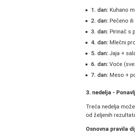
1. dan:
Kuhano mes
2. dan:
Pečeno il
3. dan:
Pirinač s
4. dan:
Mlečni pro
5. dan:
Jaja + sal
6. dan:
Voće (sve
7. dan:
Meso + p
3. nedelja - Ponavl
Treća nedelja može b
od željenih rezultat
Osnovna pravila di