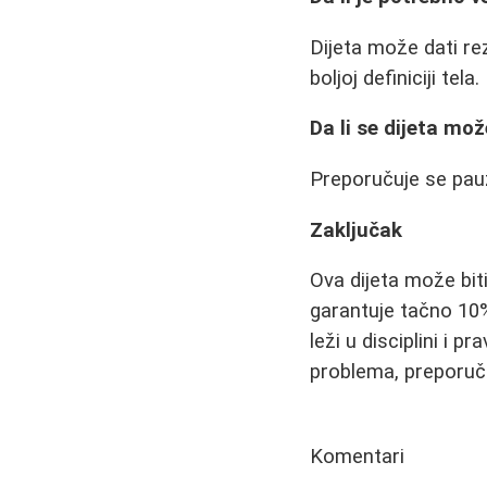
Dijeta može dati rez
boljoj definiciji tela.
Da li se dijeta mož
Preporučuje se pauz
Zaključak
Ova dijeta može bit
garantuje tačno 10%
leži u disciplini i 
problema, preporuču
Komentari