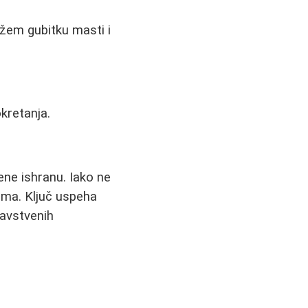
bržem gubitku masti i
kretanja.
ene ishranu. Iako ne
tima. Ključ uspeha
ravstvenih