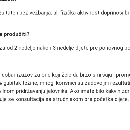
ultate i bez vežbanja, ali fizička aktivnost doprinosi 
e produžiti?
a od 2 nedelje nakon 3 nedelje dijete pre ponovnog po
i dobar izazov za one koji žele da brzo smršaju i prom
 gubitak težine, mnogi korisnici su zadovoljni rezulta
pravilnom pridržavanju jelovnika. Ako imate bilo kakvih zd
je se konsultacija sa stručnjakom pre početka dijete.