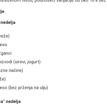
određenom nivou, podnoseći varijacije od oko 10% bez
lje
" nedelja
veže)
eso
 žganci
zvodi (sirevi, jogurt)
azne načine)
že)
o (bez prženja na ulju)
na" nedelja