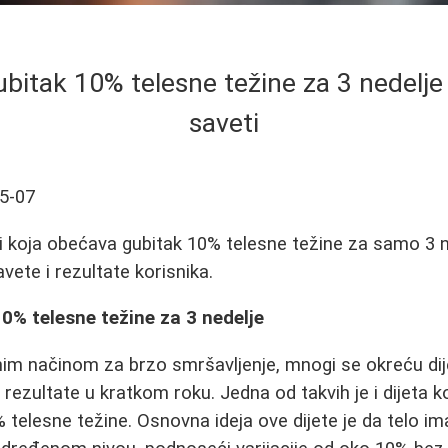
ubitak 10% telesne težine za 3 nedelje 
saveti
5-07
ti koja obećava gubitak 10% telesne težine za samo 3 ne
avete i rezultate korisnika.
10% telesne težine za 3 nedelje
nim načinom za brzo smršavljenje, mnogi se okreću di
ezultate u kratkom roku. Jedna od takvih je i dijeta koj
10% telesne težine. Osnovna ideja ove dijete je da telo 