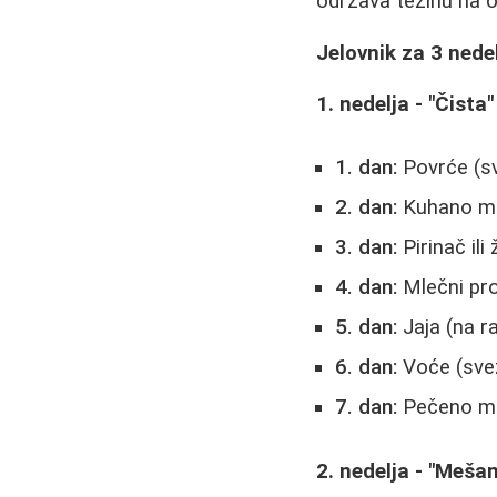
održava težinu na 
Jelovnik za 3 nede
1. nedelja - "Čista
1. dan:
Povrće (s
2. dan:
Kuhano m
3. dan:
Pirinač ili
4. dan:
Mlečni proi
5. dan:
Jaja (na r
6. dan:
Voće (sve
7. dan:
Pečeno mes
2. nedelja - "Meša