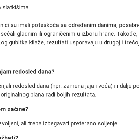
 slatkišima.
snici su imali poteškoća sa određenim danima, poseb
ećali gladnim ili ograničenim u izboru hrane. Takođe, n
 gubitka kilaže, rezultati usporavaju u drugoj i trećoj 
njam redosled dana?
jali redosled dana (npr. zamena jaja i voća) i i dalje pos
 originalnog plana radi boljih rezultata.
em začine?
zvoljeni, ali treba izbegavati preterano soljenje.
ežbati?