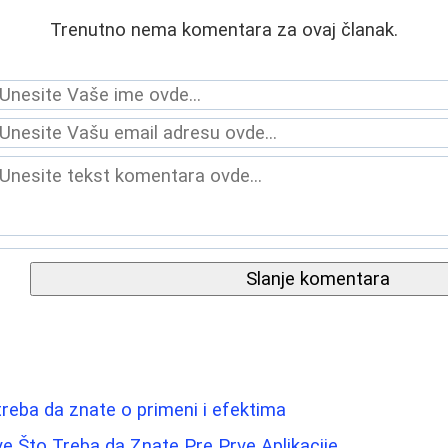
Trenutno nema komentara za ovaj članak.
Slanje komentara
treba da znate o primeni i efektima
e Što Treba da Znate Pre Prve Aplikacije