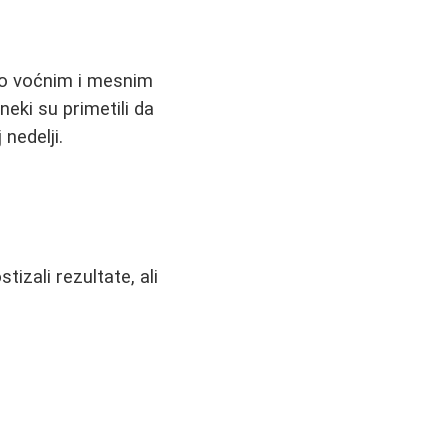
no voćnim i mesnim
eki su primetili da
nedelji.
tizali rezultate, ali