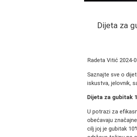
Dijeta za g
Radeta Vitić
2024-0
Saznajte sve o dije
iskustva, jelovnik, s
Dijeta za gubitak 
U potrazi za efikas
obećavaju značajne r
cilj joj je gubitak 