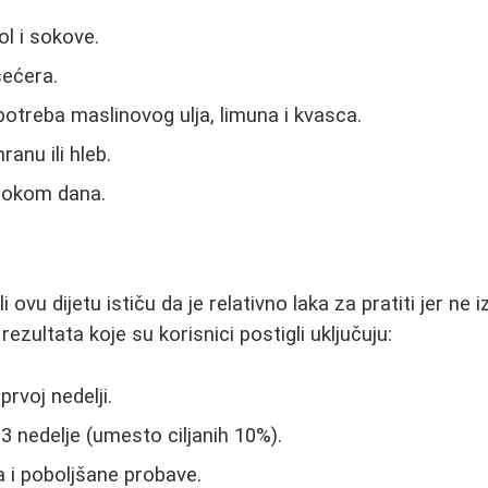
ol i sokove.
šećera.
otreba maslinovog ulja, limuna i kvasca.
ranu ili hleb.
 tokom dana.
 ovu dijetu ističu da je relativno laka za pratiti jer ne 
rezultata koje su korisnici postigli uključuju:
prvoj nedelji.
3 nedelje (umesto ciljanih 10%).
a i poboljšane probave.