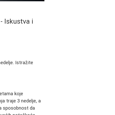
- Iskustva i
delje. Istražite
jetama koje
a traje 3 nedelje, a
ima sposobnost da