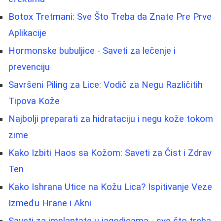
Botox Tretmani: Sve Što Treba da Znate Pre Prve
Aplikacije
Hormonske bubuljice - Saveti za lečenje i
prevenciju
Savršeni Piling za Lice: Vodič za Negu Različitih
Tipova Kože
Najbolji preparati za hidrataciju i negu kože tokom
zime
Kako Izbiti Haos sa Kožom: Saveti za Čist i Zdrav
Ten
Kako Ishrana Utice na Kožu Lica? Ispitivanje Veze
Između Hrane i Akni
Saveti za implantate u jagodicama - sve što treba