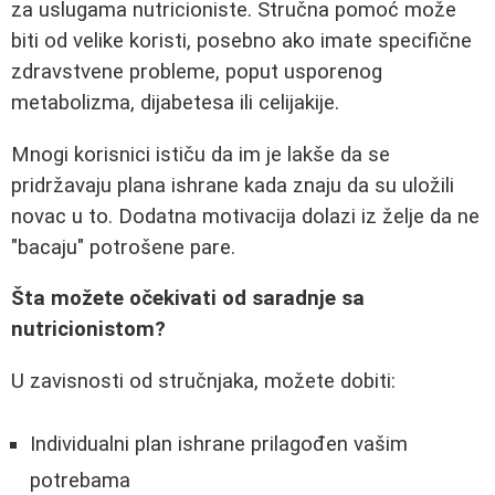
za uslugama nutricioniste. Stručna pomoć može
biti od velike koristi, posebno ako imate specifične
zdravstvene probleme, poput usporenog
metabolizma, dijabetesa ili celijakije.
Mnogi korisnici ističu da im je lakše da se
pridržavaju plana ishrane kada znaju da su uložili
novac u to. Dodatna motivacija dolazi iz želje da ne
"bacaju" potrošene pare.
Šta možete očekivati od saradnje sa
nutricionistom?
U zavisnosti od stručnjaka, možete dobiti:
Individualni plan ishrane prilagođen vašim
potrebama