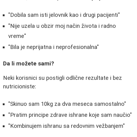
"Dobila sam isti jelovnik kao i drugi pacijenti"
"Nije uzela u obzir moj način života i radno
vreme"
"Bila je neprijatna i neprofesionalna"
Da li možete sami?
Neki korisnici su postigli odlične rezultate i bez
nutricioniste:
"Skinuo sam 10kg za dva meseca samostalno"
"Pratim principe zdrave ishrane koje sam naučio"
"Kombinujem ishranu sa redovnim vežbanjem"