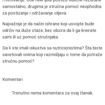
samostalno, drugima je stručna pomoć neophodna
za postizanje i održavanje ciljeva.
Najvažnije je da način ishrane koji usvojite bude
održiv na duže staze, bez obzira da li ga kreirate
sami ili uz pomoć stručnjaka.
Da li ste imali iskustva sa nutricionistima? Šta biste
savetovali onima koji razmišljaju o tome da potraže
stručnu pomoć?
Komentari
Trenutno nema komentara za ovaj članak.