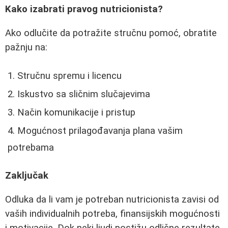
Kako izabrati pravog nutricionista?
Ako odlučite da potražite stručnu pomoć, obratite
pažnju na:
Stručnu spremu i licencu
Iskustvo sa sličnim slučajevima
Način komunikacije i pristup
Mogućnost prilagođavanja plana vašim
potrebama
Zaključak
Odluka da li vam je potreban nutricionista zavisi od
vaših individualnih potreba, finansijskih mogućnosti
i motivacije. Dok neki ljudi postižu odlične rezultate