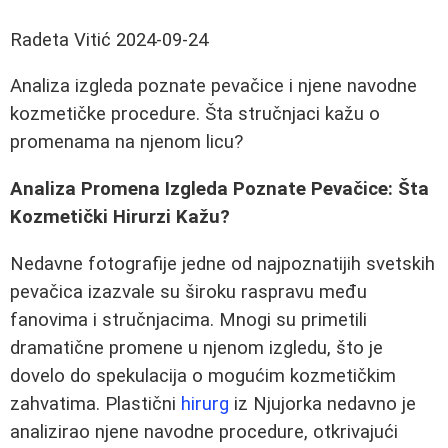
Radeta Vitić
2024-09-24
Analiza izgleda poznate pevačice i njene navodne
kozmetičke procedure. Šta stručnjaci kažu o
promenama na njenom licu?
Analiza Promena Izgleda Poznate Pevačice: Šta
Kozmetički Hirurzi Kažu?
Nedavne fotografije jedne od najpoznatijih svetskih
pevačica izazvale su široku raspravu među
fanovima i stručnjacima. Mnogi su primetili
dramatične promene u njenom izgledu, što je
dovelo do spekulacija o mogućim kozmetičkim
zahvatima. Plastični
hirurg
iz Njujorka nedavno je
analizirao njene navodne procedure, otkrivajući