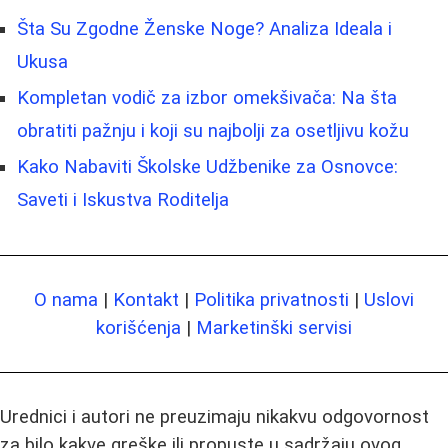
Šta Su Zgodne Ženske Noge? Analiza Ideala i
Ukusa
Kompletan vodič za izbor omekšivača: Na šta
obratiti pažnju i koji su najbolji za osetljivu kožu
Kako Nabaviti Školske Udžbenike za Osnovce:
Saveti i Iskustva Roditelja
O nama
|
Kontakt
|
Politika privatnosti
|
Uslovi
korišćenja
|
Marketinški servisi
Urednici i autori ne preuzimaju nikakvu odgovornost
za bilo kakve greške ili propuste u sadržaju ovog