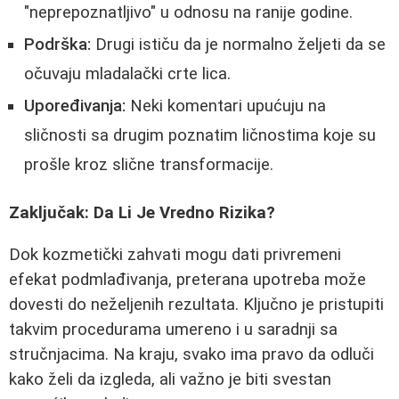
"neprepoznatljivo" u odnosu na ranije godine.
Podrška:
Drugi ističu da je normalno željeti da se
očuvaju mladalački crte lica.
Upoređivanja:
Neki komentari upućuju na
sličnosti sa drugim poznatim ličnostima koje su
prošle kroz slične transformacije.
Zaključak: Da Li Je Vredno Rizika?
Dok kozmetički zahvati mogu dati privremeni
efekat podmlađivanja, preterana upotreba može
dovesti do neželjenih rezultata. Ključno je pristupiti
takvim procedurama umereno i u saradnji sa
stručnjacima. Na kraju, svako ima pravo da odluči
kako želi da izgleda, ali važno je biti svestan