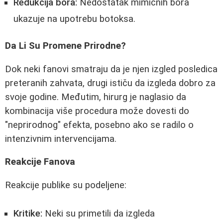
Redukcija bora:
Nedostatak mimičnih bora
ukazuje na upotrebu botoksa.
Da Li Su Promene Prirodne?
Dok neki fanovi smatraju da je njen izgled posledica
preteranih zahvata, drugi ističu da izgleda dobro za
svoje godine. Međutim, hirurg je naglasio da
kombinacija više procedura može dovesti do
"neprirodnog" efekta, posebno ako se radilo o
intenzivnim intervencijama.
Reakcije Fanova
Reakcije publike su podeljene:
Kritike:
Neki su primetili da izgleda