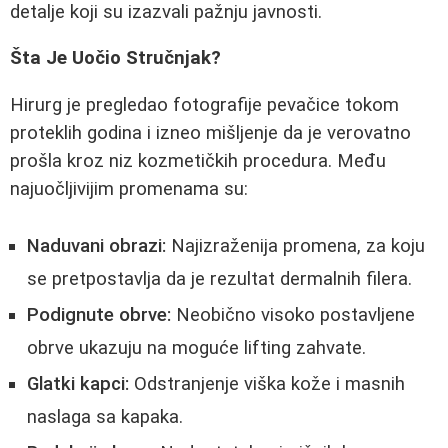
detalje koji su izazvali pažnju javnosti.
Šta Je Uočio Stručnjak?
Hirurg je pregledao fotografije pevačice tokom
proteklih godina i izneo mišljenje da je verovatno
prošla kroz niz kozmetičkih procedura. Među
najuočljivijim promenama su:
Naduvani obrazi:
Najizraženija promena, za koju
se pretpostavlja da je rezultat dermalnih filera.
Podignute obrve:
Neobično visoko postavljene
obrve ukazuju na moguće lifting zahvate.
Glatki kapci:
Odstranjenje viška kože i masnih
naslaga sa kapaka.